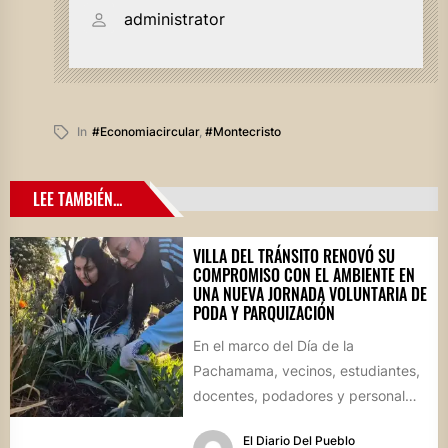
administrator
In
#economiacircular
,
#montecristo
LEE TAMBIÉN...
VILLA DEL TRÁNSITO RENOVÓ SU
COMPROMISO CON EL AMBIENTE EN
UNA NUEVA JORNADA VOLUNTARIA DE
PODA Y PARQUIZACIÓN
En el marco del Día de la
Pachamama, vecinos, estudiantes,
docentes, podadores y personal
del Área de Ambiente participaron
El Diario Del Pueblo
de...