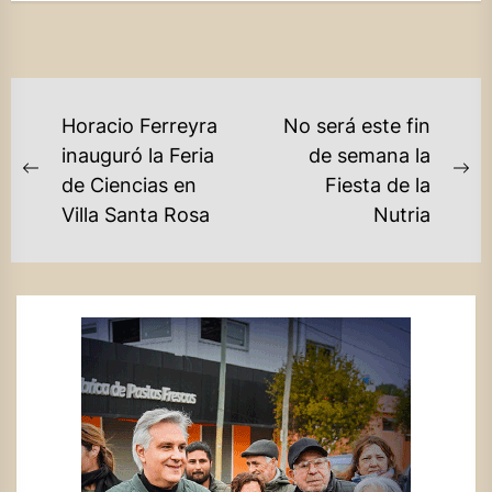
NAVEGACIÓN
Horacio Ferreyra
No será este fin
DE
inauguró la Feria
de semana la
Previous
Ne
de Ciencias en
Fiesta de la
ENTRADAS
post:
po
Villa Santa Rosa
Nutria