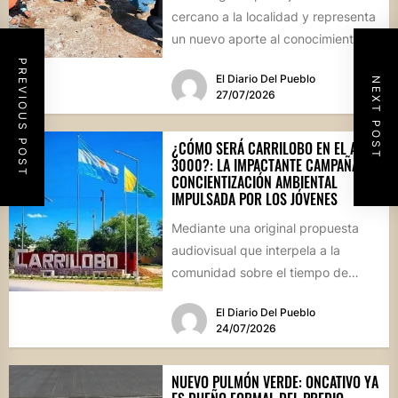
cercano a la localidad y representa
un nuevo aporte al conocimiento
científico sobre...
PREVIOUS POST
El Diario Del Pueblo
NEXT POST
27/07/2026
¿CÓMO SERÁ CARRILOBO EN EL AÑO
3000?: LA IMPACTANTE CAMPAÑA DE
CONCIENTIZACIÓN AMBIENTAL
IMPULSADA POR LOS JÓVENES
Mediante una original propuesta
audiovisual que interpela a la
comunidad sobre el tiempo de
degradación de los residuos, el
El Diario Del Pueblo
Consejo...
24/07/2026
NUEVO PULMÓN VERDE: ONCATIVO YA