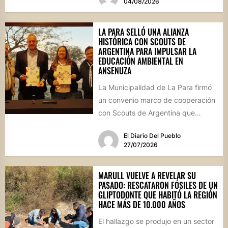
04/08/2026
LA PARA SELLÓ UNA ALIANZA
HISTÓRICA CON SCOUTS DE
ARGENTINA PARA IMPULSAR LA
EDUCACIÓN AMBIENTAL EN
ANSENUZA
La Municipalidad de La Para firmó
un convenio marco de cooperación
con Scouts de Argentina que
permitirá desarrollar actividades
El Diario Del Pueblo
educativas,...
27/07/2026
MARULL VUELVE A REVELAR SU
PASADO: RESCATARON FÓSILES DE UN
GLIPTODONTE QUE HABITÓ LA REGIÓN
HACE MÁS DE 10.000 AÑOS
El hallazgo se produjo en un sector