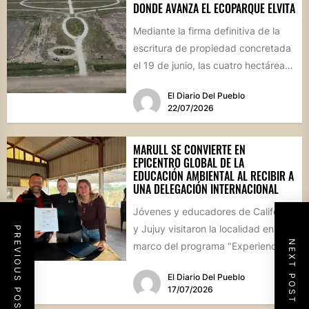
DONDE AVANZA EL ECOPARQUE ELVITA
Mediante la firma definitiva de la
escritura de propiedad concretada
el 19 de junio, las cuatro hectáreas
donadas por un...
El Diario Del Pueblo
22/07/2026
MARULL SE CONVIERTE EN
EPICENTRO GLOBAL DE LA
EDUCACIÓN AMBIENTAL AL RECIBIR A
UNA DELEGACIÓN INTERNACIONAL
Jóvenes y educadores de California
y Jujuy visitaron la localidad en el
PREVIOUS POST
NEXT POST
marco del programa "Experiencia
Ambientalia". El encuentro cerró...
El Diario Del Pueblo
17/07/2026