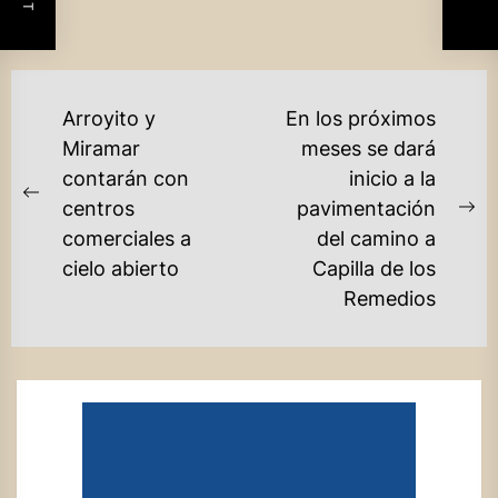
NAVEGACIÓN
Arroyito y
En los próximos
DE
Miramar
meses se dará
contarán con
inicio a la
ENTRADAS
Previous
centros
pavimentación
Ne
post:
comerciales a
del camino a
po
cielo abierto
Capilla de los
Remedios