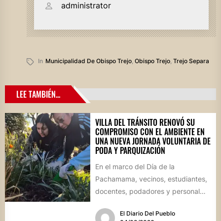
administrator
In
Municipalidad De Obispo Trejo
,
Obispo Trejo
,
Trejo Separa
LEE TAMBIÉN...
VILLA DEL TRÁNSITO RENOVÓ SU
COMPROMISO CON EL AMBIENTE EN
UNA NUEVA JORNADA VOLUNTARIA DE
PODA Y PARQUIZACIÓN
En el marco del Día de la
Pachamama, vecinos, estudiantes,
docentes, podadores y personal
del Área de Ambiente participaron
El Diario Del Pueblo
de...