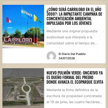
¿CÓMO SERÁ CARRILOBO EN EL AÑO
3000?: LA IMPACTANTE CAMPAÑA DE
CONCIENTIZACIÓN AMBIENTAL
IMPULSADA POR LOS JÓVENES
Mediante una original propuesta
audiovisual que interpela a la
comunidad sobre el tiempo de
degradación de los residuos, el
El Diario Del Pueblo
Consejo...
24/07/2026
NUEVO PULMÓN VERDE: ONCATIVO YA
ES DUEÑO FORMAL DEL PREDIO
DONDE AVANZA EL ECOPARQUE ELVITA
Mediante la firma definitiva de la
escritura de propiedad concretada
el 19 de junio, las cuatro hectáreas
donadas por un...