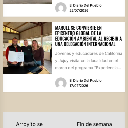
El Diario Del Pueblo
22/07/2026
MARULL SE CONVIERTE EN
EPICENTRO GLOBAL DE LA
EDUCACIÓN AMBIENTAL AL RECIBIR A
UNA DELEGACIÓN INTERNACIONAL
Jóvenes y educadores de California
y Jujuy visitaron la localidad en el
marco del programa "Experiencia
Ambientalia". El encuentro cerró...
El Diario Del Pueblo
17/07/2026
NAVEGACIÓN
Arroyito se
Fin de semana