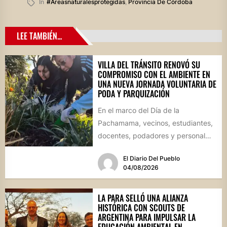
In
#areasnaturalesprotegidas
,
Provincia De Córdoba
LEE TAMBIÉN...
VILLA DEL TRÁNSITO RENOVÓ SU
COMPROMISO CON EL AMBIENTE EN
UNA NUEVA JORNADA VOLUNTARIA DE
PODA Y PARQUIZACIÓN
En el marco del Día de la
Pachamama, vecinos, estudiantes,
docentes, podadores y personal
del Área de Ambiente participaron
El Diario Del Pueblo
de...
04/08/2026
LA PARA SELLÓ UNA ALIANZA
HISTÓRICA CON SCOUTS DE
ARGENTINA PARA IMPULSAR LA
EDUCACIÓN AMBIENTAL EN