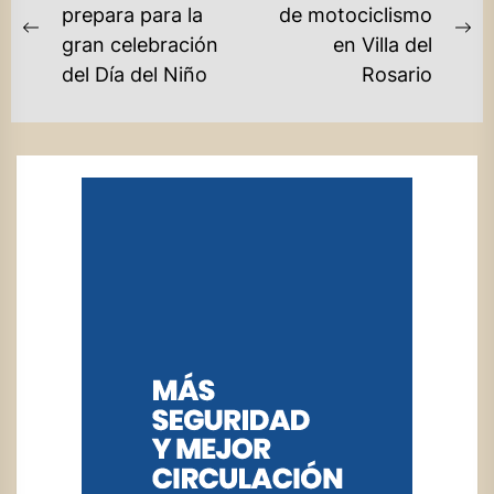
DE
prepara para la
de motociclismo
Previous
Ne
gran celebración
en Villa del
ENTRADAS
post:
po
del Día del Niño
Rosario