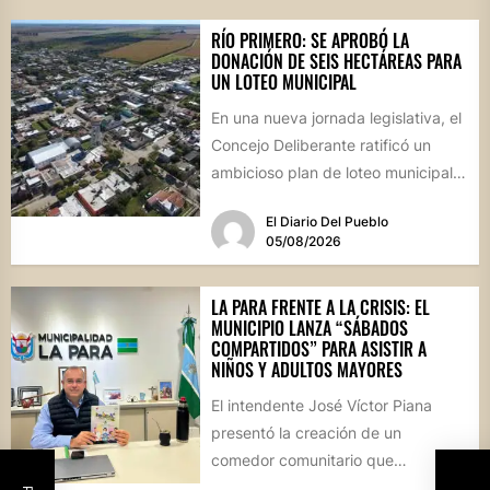
RÍO PRIMERO: SE APROBÓ LA
DONACIÓN DE SEIS HECTÁREAS PARA
UN LOTEO MUNICIPAL
En una nueva jornada legislativa, el
Concejo Deliberante ratificó un
ambicioso plan de loteo municipal,
nuevas obras de infraestructura
El Diario Del Pueblo
por...
05/08/2026
LA PARA FRENTE A LA CRISIS: EL
MUNICIPIO LANZA “SÁBADOS
COMPARTIDOS” PARA ASISTIR A
NIÑOS Y ADULTOS MAYORES
El intendente José Víctor Piana
presentó la creación de un
comedor comunitario que
funcionará todos los sábados en el