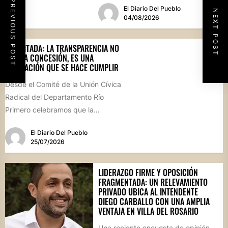
PREVIOUS POST
El Diario Del Pueblo
Salón...
NEXT POST
04/08/2026
SOLICITADA: LA TRANSPARENCIA NO
ES UNA CONCESIÓN, ES UNA
OBLIGACIÓN QUE SE HACE CUMPLIR
Desde el Comité de la Unión Cívica
Radical del Departamento Río
Primero celebramos que la
Comisión Comunal de Esquina
El Diario Del Pueblo
haya...
25/07/2026
LIDERAZGO FIRME Y OPOSICIÓN
FRAGMENTADA: UN RELEVAMIENTO
PRIVADO UBICA AL INTENDENTE
DIEGO CARBALLO CON UNA AMPLIA
VENTAJA EN VILLA DEL ROSARIO
Una reciente encuesta de opinión