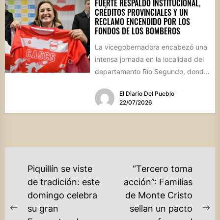
FUERTE RESPALDO INSTITUCIONAL,
CRÉDITOS PROVINCIALES Y UN
RECLAMO ENCENDIDO POR LOS
FONDOS DE LOS BOMBEROS
La vicegobernadora encabezó una
intensa jornada en la localidad del
departamento Río Segundo, donde
entregó asistencia financiera del
El Diario Del Pueblo
Banco de...
22/07/2026
NAVEGACIÓN
Piquillín se viste
“Tercero toma
DE
de tradición: este
acción”: Familias
domingo celebra
de Monte Cristo
ENTRADAS
su gran
sellan un pacto
Previous
Ne