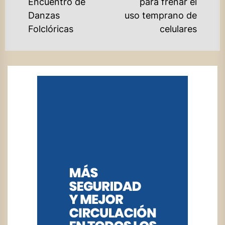
Encuentro de
para frenar el
post:
po
Danzas
uso temprano de
Folclóricas
celulares