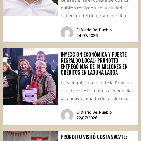
pública realizada en la ciudad
cabecera del departamento Río
Segundo revela que el actual
El Diario Del Pueblo
mandatario...
24/07/2026
INYECCIÓN ECONÓMICA Y FUERTE
RESPALDO LOCAL: PRUNOTTO
ENTREGÓ MÁS DE 18 MILLONES EN
CRÉDITOS EN LAGUNA LARGA
La vicegobernadora de la Provincia
encabezó este martes al mediodía
una nueva jornada de asistencia
financiera en el interior cordobés....
El Diario Del Pueblo
22/07/2026
PRUNOTTO VISITÓ COSTA SACATE: