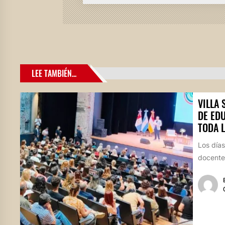
LEE TAMBIÉN...
VILLA
DE ED
TODA 
Los días
docentes