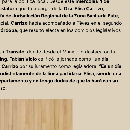
 para la política local. Desde este
miércoles 4 de
islatura
quedó a cargo de la
Dra. Elisa Carrizo
,
fa de Jurisdicción Regional de la Zona Sanitaria Este
,
cial.
Carrizo
había acompañado a Tévez en el segundo
Córdoba
, que resultó electa en los comicios legislativos
 en
Tránsito
, donde desde el Municipio destacaron la
Ing. Fabián Violo
calificó la jornada como
“un día
a
Carrizo
por su juramento como legisladora.
“Es un día
ndistintamente de la línea partidaria. Elisa, siendo una
 departamento y no tengo dudas de que lo hará con su
só.