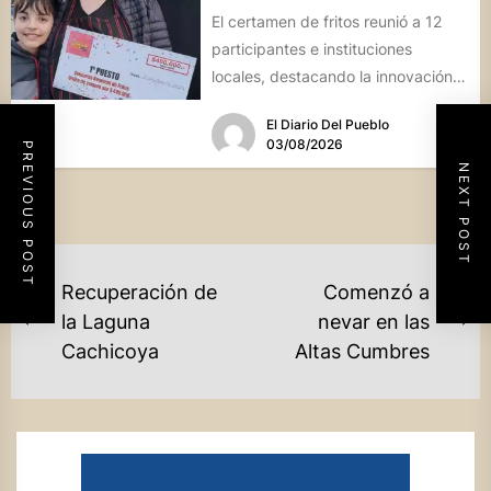
El certamen de fritos reunió a 12
participantes e instituciones
locales, destacando la innovación
culinaria y el profundo arraigo de...
El Diario Del Pueblo
03/08/2026
PREVIOUS POST
NEXT POST
NAVEGACIÓN
Recuperación de
Comenzó a
DE
la Laguna
nevar en las
Previous
Ne
Cachicoya
Altas Cumbres
ENTRADAS
post:
po