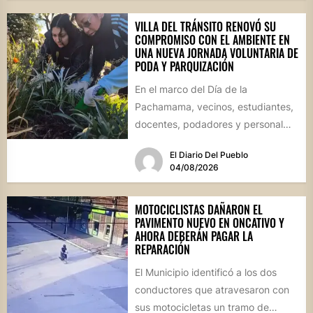
VILLA DEL TRÁNSITO RENOVÓ SU
COMPROMISO CON EL AMBIENTE EN
UNA NUEVA JORNADA VOLUNTARIA DE
PODA Y PARQUIZACIÓN
En el marco del Día de la
Pachamama, vecinos, estudiantes,
docentes, podadores y personal
del Área de Ambiente participaron
El Diario Del Pueblo
de...
04/08/2026
MOTOCICLISTAS DAÑARON EL
PAVIMENTO NUEVO EN ONCATIVO Y
AHORA DEBERÁN PAGAR LA
REPARACIÓN
El Municipio identificó a los dos
conductores que atravesaron con
sus motocicletas un tramo de