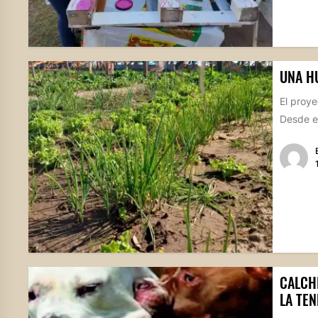
UNA H
El proye
Desde el
CALCH
LA TE