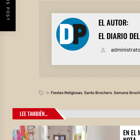
PREVIOUS POST
EL AUTOR:
EL DIARIO DE
administrat
In
Fiestas Religiosas
,
Santo Brochero
,
Semana Broch
LEE TAMBIÉN...
EN EL 