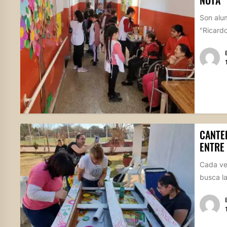
NOTA
Son alu
"Ricardo
CANTE
ENTRE
Cada vez
busca la