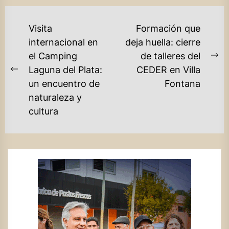
NAVEGACIÓN
Visita
Formación que
DE
internacional en
deja huella: cierre
el Camping
de talleres del
ENTRADAS
Ne
Laguna del Plata:
CEDER en Villa
Previous
po
un encuentro de
Fontana
post:
naturaleza y
cultura