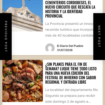
CEMENTERIOS CORDOBESES, EL
NUEVO CIRCUITO QUE RESCATA LA
HISTORIA Y LA IDENTIDAD
PROVINCIAL
PREVIOUS POST
La Provincia presentó un innovador
NEXT POST
recorrido turístico que incorpora a
más de 40 localidades cordobesas
con cementerios de valor
El Diario Del Pueblo
patrimonial....
31/07/2026
¿SIN PLANES PARA EL FIN DE
SEMANA? LUQUE TIENE TODO LISTO
PARA UNA NUEVA EDICIÓN DEL
FESTIVAL DE INVIERNO CON SABOR
REGIONAL Y ENTRADA LIBRE
La localidad del departamento Río
Segundo se prepara para recibir
este domingo 2 de agosto a