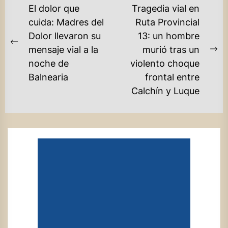
NAVEGACIÓN
El dolor que
Tragedia vial en
DE
cuida: Madres del
Ruta Provincial
Dolor llevaron su
13: un hombre
ENTRADAS
Previous
mensaje vial a la
murió tras un
Ne
post:
noche de
violento choque
po
Balnearia
frontal entre
Calchín y Luque