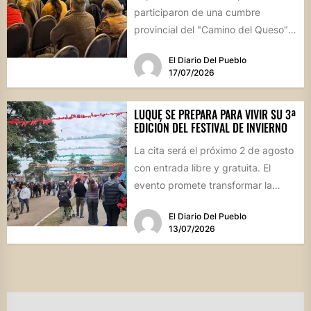
participaron de una cumbre
provincial del "Camino del Queso",
la iniciativa que busca potenciar la
El Diario Del Pueblo
identidad productiva y...
17/07/2026
LUQUE SE PREPARA PARA VIVIR SU 3ª
EDICIÓN DEL FESTIVAL DE INVIERNO
La cita será el próximo 2 de agosto
con entrada libre y gratuita. El
evento promete transformar la
jornada en...
El Diario Del Pueblo
13/07/2026