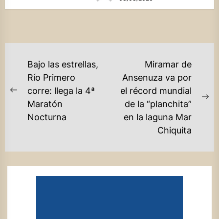
NAVEGACIÓN
Bajo las estrellas,
Miramar de
DE
Río Primero
Ansenuza va por
corre: llega la 4ª
el récord mundial
ENTRADAS
Previous
Ne
Maratón
de la “planchita”
post:
po
Nocturna
en la laguna Mar
Chiquita