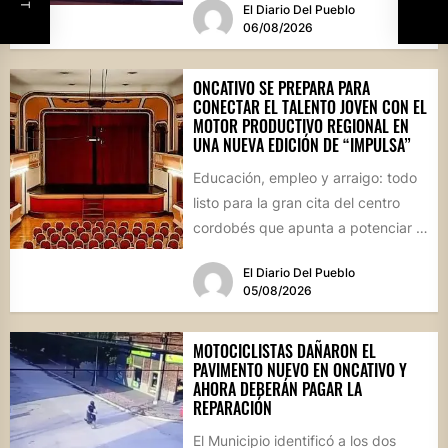
El Diario Del Pueblo
06/08/2026
ONCATIVO SE PREPARA PARA
CONECTAR EL TALENTO JOVEN CON EL
MOTOR PRODUCTIVO REGIONAL EN
UNA NUEVA EDICIÓN DE “IMPULSA”
Educación, empleo y arraigo: todo
listo para la gran cita del centro
cordobés que apunta a potenciar el
futuro de...
El Diario Del Pueblo
05/08/2026
MOTOCICLISTAS DAÑARON EL
PAVIMENTO NUEVO EN ONCATIVO Y
AHORA DEBERÁN PAGAR LA
REPARACIÓN
El Municipio identificó a los dos