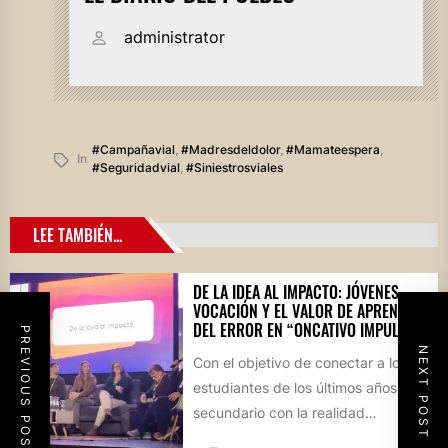
administrator
#campañavial
,
#madresdeldolor
,
#mamateespera
,
In
#seguridadvial
,
#siniestrosviales
LEE TAMBIÉN...
DE LA IDEA AL IMPACTO: JÓVENES,
VOCACIÓN Y EL VALOR DE APRENDER
DEL ERROR EN “ONCATIVO IMPULSA”
PREVIOUS POST
NEXT POST
Con el objetivo de conectar a los
estudiantes de los últimos años del
secundario con la realidad
socioproductiva de la...