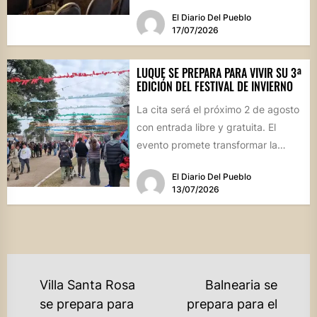
la iniciativa que busca potenciar la
El Diario Del Pueblo
identidad productiva y...
17/07/2026
LUQUE SE PREPARA PARA VIVIR SU 3ª
EDICIÓN DEL FESTIVAL DE INVIERNO
La cita será el próximo 2 de agosto
con entrada libre y gratuita. El
evento promete transformar la
jornada en...
El Diario Del Pueblo
13/07/2026
NAVEGACIÓN
Villa Santa Rosa
Balnearia se
DE
se prepara para
prepara para el