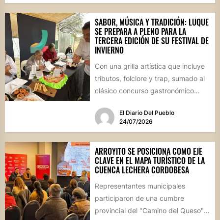
SABOR, MÚSICA Y TRADICIÓN: LUQUE
SE PREPARA A PLENO PARA LA
TERCERA EDICIÓN DE SU FESTIVAL DE
INVIERNO
Con una grilla artística que incluye
tributos, folclore y trap, sumado al
clásico concurso gastronómico
“Estamos Fritos”, la localidad
El Diario Del Pueblo
celebrará...
24/07/2026
ARROYITO SE POSICIONA COMO EJE
CLAVE EN EL MAPA TURÍSTICO DE LA
CUENCA LECHERA CORDOBESA
Representantes municipales
participaron de una cumbre
provincial del "Camino del Queso",