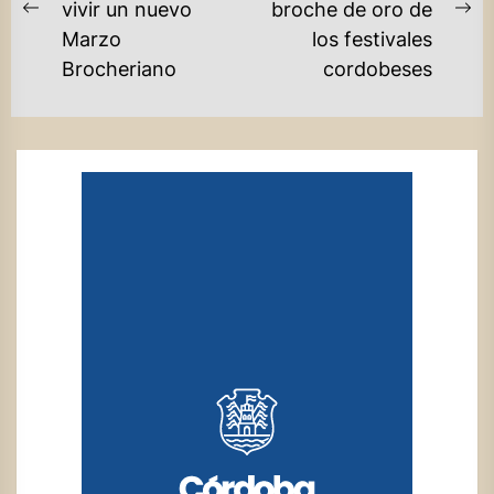
vivir un nuevo
broche de oro de
ENTRADAS
Previous
Ne
Marzo
los festivales
post:
po
Brocheriano
cordobeses