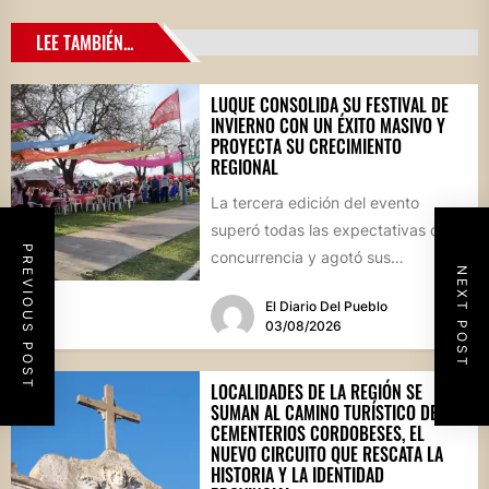
LEE TAMBIÉN...
LUQUE CONSOLIDA SU FESTIVAL DE
INVIERNO CON UN ÉXITO MASIVO Y
PROYECTA SU CRECIMIENTO
REGIONAL
La tercera edición del evento
superó todas las expectativas de
PREVIOUS POST
concurrencia y agotó sus
NEXT POST
propuestas gastronómicas. En este
El Diario Del Pueblo
marco, el...
03/08/2026
LOCALIDADES DE LA REGIÓN SE
SUMAN AL CAMINO TURÍSTICO DE
CEMENTERIOS CORDOBESES, EL
NUEVO CIRCUITO QUE RESCATA LA
HISTORIA Y LA IDENTIDAD