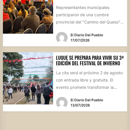
Representantes municipales
participaron de una cumbre
provincial del "Camino del Queso",
la iniciativa que busca potenciar la
El Diario Del Pueblo
identidad productiva y...
17/07/2026
LUQUE SE PREPARA PARA VIVIR SU 3ª
EDICIÓN DEL FESTIVAL DE INVIERNO
La cita será el próximo 2 de agosto
con entrada libre y gratuita. El
evento promete transformar la
jornada en...
El Diario Del Pueblo
13/07/2026