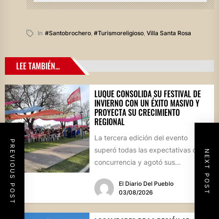
In
#santobrochero
,
#turismoreligioso
,
Villa Santa Rosa
LEE TAMBIÉN...
LUQUE CONSOLIDA SU FESTIVAL DE
INVIERNO CON UN ÉXITO MASIVO Y
PROYECTA SU CRECIMIENTO
REGIONAL
La tercera edición del evento
PREVIOUS POST
superó todas las expectativas de
NEXT POST
concurrencia y agotó sus
propuestas gastronómicas. En este
El Diario Del Pueblo
marco, el...
03/08/2026