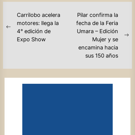
NAVEGACIÓN
Carrilobo acelera
Pilar confirma la
DE
motores: llega la
fecha de la Feria
Previous
4° edición de
Umara – Edición
ENTRADAS
post:
Ne
Expo Show
Mujer y se
po
encamina hacia
sus 150 años