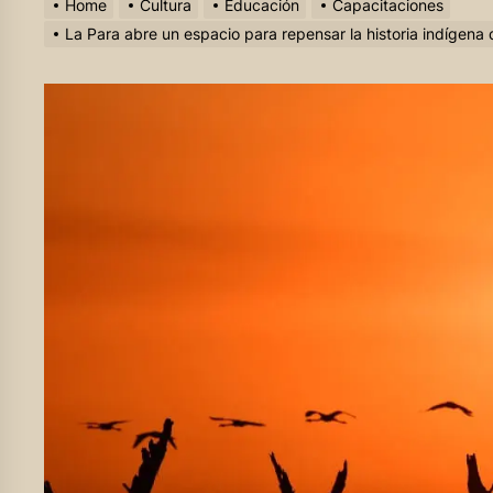
Home
Cultura
Educación
Capacitaciones
La Para abre un espacio para repensar la historia indígena