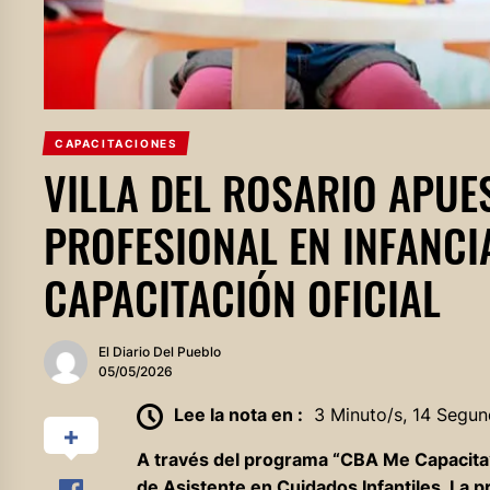
CAPACITACIONES
VILLA DEL ROSARIO APUE
PROFESIONAL EN INFANC
CAPACITACIÓN OFICIAL
El Diario Del Pueblo
05/05/2026
Lee la nota en :
3 Minuto/s, 14 Segun
A través del programa “CBA Me Capacita”,
de Asistente en Cuidados Infantiles. La pr