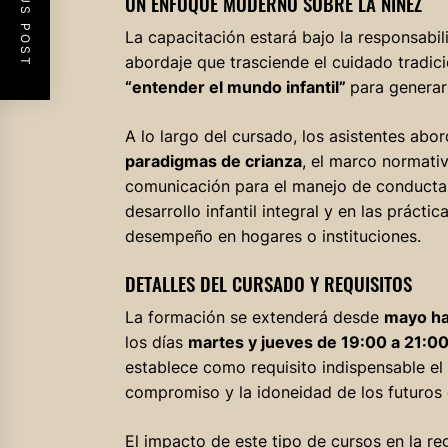
PREVIOUS POST
UN ENFOQUE MODERNO SOBRE LA NIÑEZ
La capacitación estará bajo la responsabil
abordaje que trasciende el cuidado tradic
“entender el mundo infantil”
para generar 
A lo largo del cursado, los asistentes ab
paradigmas de crianza
, el marco normati
comunicación para el manejo de conductas
desarrollo infantil integral y en las práct
desempeño en hogares o instituciones.
DETALLES DEL CURSADO Y REQUISITOS
La formación se extenderá desde
mayo ha
los días
martes y jueves de 19:00 a 21:00
establece como requisito indispensable e
compromiso y la idoneidad de los futuros
El impacto de este tipo de cursos en la reg