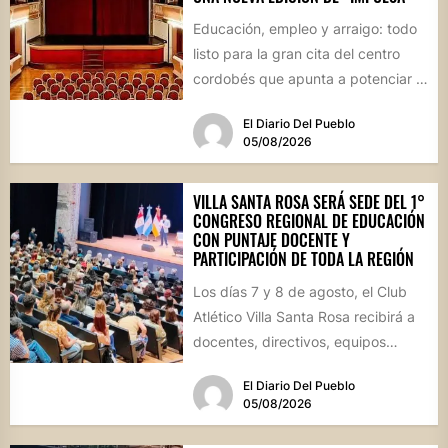
Educación, empleo y arraigo: todo
listo para la gran cita del centro
cordobés que apunta a potenciar el
futuro de...
El Diario Del Pueblo
05/08/2026
VILLA SANTA ROSA SERÁ SEDE DEL 1°
CONGRESO REGIONAL DE EDUCACIÓN
CON PUNTAJE DOCENTE Y
PARTICIPACIÓN DE TODA LA REGIÓN
Los días 7 y 8 de agosto, el Club
Atlético Villa Santa Rosa recibirá a
docentes, directivos, equipos
técnicos y...
El Diario Del Pueblo
05/08/2026