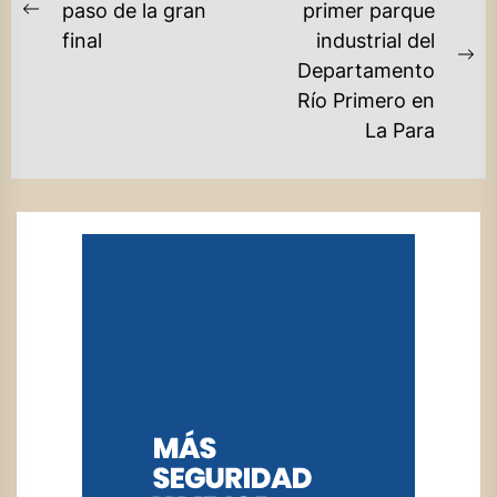
DE
paso de la gran
primer parque
Previous
final
industrial del
ENTRADAS
post:
Ne
Departamento
po
Río Primero en
La Para