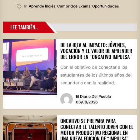
In
Aprende Inglés
,
Cambridge Exams
,
Oportunidades
LEE TAMBIÉN...
DE LA IDEA AL IMPACTO: JÓVENES,
VOCACIÓN Y EL VALOR DE APRENDER
DEL ERROR EN “ONCATIVO IMPULSA”
Con el objetivo de conectar a los
estudiantes de los últimos años del
secundario con la realidad
socioproductiva de la...
El Diario Del Pueblo
06/08/2026
ONCATIVO SE PREPARA PARA
CONECTAR EL TALENTO JOVEN CON EL
MOTOR PRODUCTIVO REGIONAL EN
UNA NUEVA EDICIÓN DE “IMPULSA”