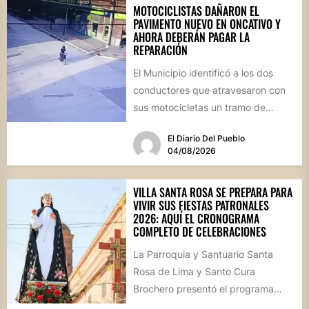
MOTOCICLISTAS DAÑARON EL
PAVIMENTO NUEVO EN ONCATIVO Y
AHORA DEBERÁN PAGAR LA
REPARACIÓN
El Municipio identificó a los dos
conductores que atravesaron con
sus motocicletas un tramo de
hormigón recién colocado sobre
El Diario Del Pueblo
calle...
04/08/2026
VILLA SANTA ROSA SE PREPARA PARA
VIVIR SUS FIESTAS PATRONALES
2026: AQUÍ EL CRONOGRAMA
COMPLETO DE CELEBRACIONES
La Parroquia y Santuario Santa
Rosa de Lima y Santo Cura
Brochero presentó el programa
oficial de las Fiestas Patronales...