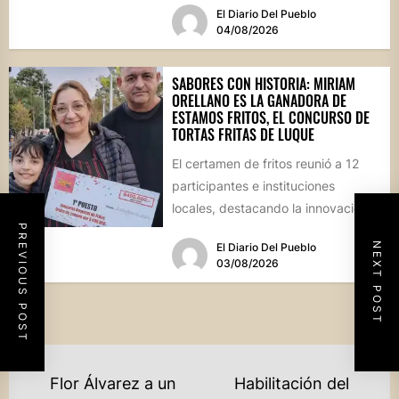
El Diario Del Pueblo
04/08/2026
SABORES CON HISTORIA: MIRIAM
ORELLANO ES LA GANADORA DE
ESTAMOS FRITOS, EL CONCURSO DE
TORTAS FRITAS DE LUQUE
El certamen de fritos reunió a 12
participantes e instituciones
locales, destacando la innovación
PREVIOUS POST
culinaria y el profundo arraigo de...
NEXT POST
El Diario Del Pueblo
03/08/2026
NAVEGACIÓN
Flor Álvarez a un
Habilitación del