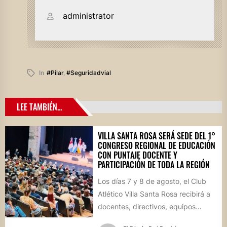
administrator
In
#pilar
,
#seguridadvial
LEE TAMBIÉN...
VILLA SANTA ROSA SERÁ SEDE DEL 1°
CONGRESO REGIONAL DE EDUCACIÓN
CON PUNTAJE DOCENTE Y
PARTICIPACIÓN DE TODA LA REGIÓN
Los días 7 y 8 de agosto, el Club
Atlético Villa Santa Rosa recibirá a
docentes, directivos, equipos
técnicos y...