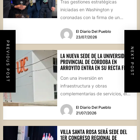
Tras gestiones estratégicas
iniciadas en Washington y
coronadas con la firma de un
convenio histórico, la localidad del
El Diario Del Pueblo
departamento Río...
23/07/2026
PREVIOUS POST
NEXT POST
LA NUEVA SEDE DE LA UNIVERSIDAD
PROVINCIAL DE CÓRDOBA EN
ARROYITO ENTRA EN SU RECTA FINAL
Con una inversión en
infraestructura y obras
complementarias de servicios, el
edificio regional se encuentra en su
El Diario Del Pueblo
etapa de culminación....
21/07/2026
VILLA SANTA ROSA SERÁ SEDE DEL
1ER CONGRESO REGIONAL DE