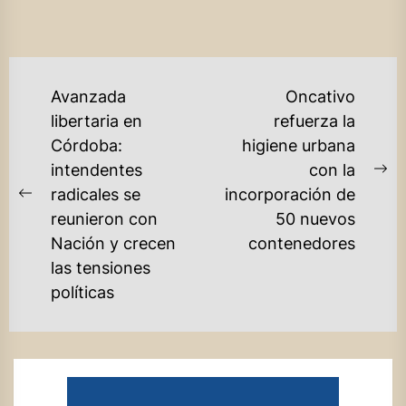
NAVEGACIÓN
Avanzada
Oncativo
DE
libertaria en
refuerza la
Córdoba:
higiene urbana
ENTRADAS
intendentes
con la
Ne
radicales se
incorporación de
Previous
po
reunieron con
50 nuevos
post:
Nación y crecen
contenedores
las tensiones
políticas