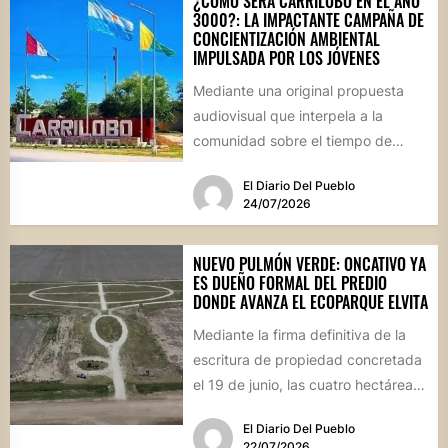
¿CÓMO SERÁ CARRILOBO EN EL AÑO
3000?: LA IMPACTANTE CAMPAÑA DE
CONCIENTIZACIÓN AMBIENTAL
IMPULSADA POR LOS JÓVENES
Mediante una original propuesta
audiovisual que interpela a la
comunidad sobre el tiempo de
degradación de los residuos, el
El Diario Del Pueblo
Consejo...
24/07/2026
NUEVO PULMÓN VERDE: ONCATIVO YA
ES DUEÑO FORMAL DEL PREDIO
DONDE AVANZA EL ECOPARQUE ELVITA
Mediante la firma definitiva de la
escritura de propiedad concretada
el 19 de junio, las cuatro hectáreas
donadas por un...
El Diario Del Pueblo
22/07/2026