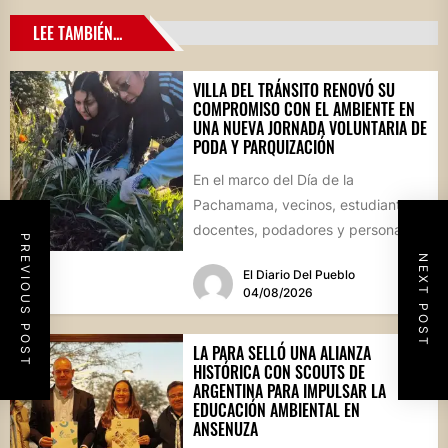
LEE TAMBIÉN...
VILLA DEL TRÁNSITO RENOVÓ SU
COMPROMISO CON EL AMBIENTE EN
UNA NUEVA JORNADA VOLUNTARIA DE
PODA Y PARQUIZACIÓN
En el marco del Día de la
Pachamama, vecinos, estudiantes,
docentes, podadores y personal
PREVIOUS POST
del Área de Ambiente participaron
NEXT POST
El Diario Del Pueblo
de...
04/08/2026
LA PARA SELLÓ UNA ALIANZA
HISTÓRICA CON SCOUTS DE
ARGENTINA PARA IMPULSAR LA
EDUCACIÓN AMBIENTAL EN
ANSENUZA