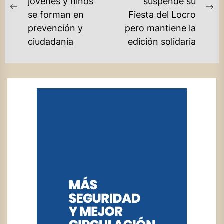
jóvenes y niños
suspende su
ENTRADAS
Previous
Ne
se forman en
Fiesta del Locro
post:
po
prevención y
pero mantiene la
ciudadanía
edición solidaria