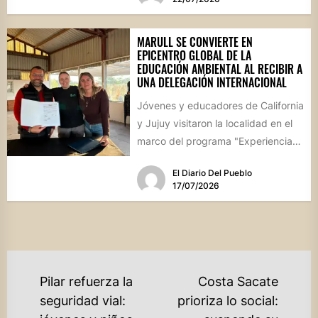
MARULL SE CONVIERTE EN
EPICENTRO GLOBAL DE LA
EDUCACIÓN AMBIENTAL AL RECIBIR A
UNA DELEGACIÓN INTERNACIONAL
Jóvenes y educadores de California
y Jujuy visitaron la localidad en el
marco del programa "Experiencia
Ambientalia". El encuentro cerró...
El Diario Del Pueblo
17/07/2026
NAVEGACIÓN
Pilar refuerza la
Costa Sacate
DE
seguridad vial:
prioriza lo social: