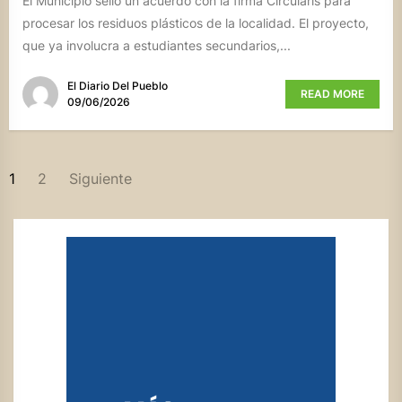
El Municipio selló un acuerdo con la firma Circularis para
procesar los residuos plásticos de la localidad. El proyecto,
que ya involucra a estudiantes secundarios,...
El Diario Del Pueblo
READ MORE
09/06/2026
PAGINACIÓN
1
2
Siguiente
DE
ENTRADAS