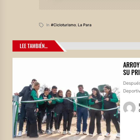
In
#cicloturismo
,
La Para
LEE TAMBIÉN...
ARROY
SU PR
Después
Deportiv