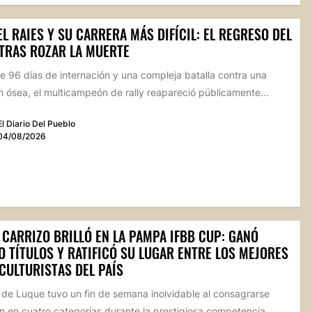
L RAIES Y SU CARRERA MÁS DIFÍCIL: EL REGRESO DEL
 TRAS ROZAR LA MUERTE
 96 días de internación y una compleja batalla contra una
n ósea, el multicampeón de rally reapareció públicamente...
El Diario Del Pueblo
04/08/2026
 CARRIZO BRILLÓ EN LA PAMPA IFBB CUP: GANÓ
 TÍTULOS Y RATIFICÓ SU LUGAR ENTRE LOS MEJORES
CULTURISTAS DEL PAÍS
a de Luque tuvo un fin de semana inolvidable al consagrarse
 en cuatro categorías durante la prestigiosa competencia...