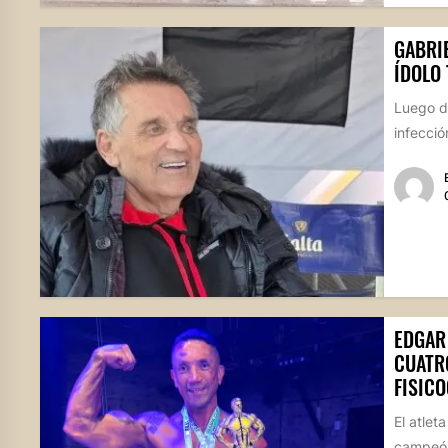
GABRIE
ÍDOLO
Luego de
infecció
EDGAR
CUATRO
FISICO
El atlet
campeón