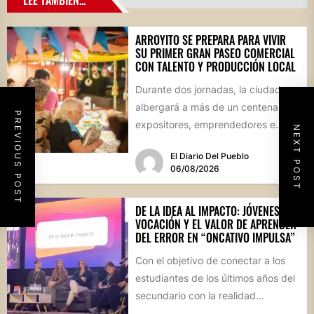
ARROYITO SE PREPARA PARA VIVIR
SU PRIMER GRAN PASEO COMERCIAL
CON TALENTO Y PRODUCCIÓN LOCAL
Durante dos jornadas, la ciudad
albergará a más de un centenar de
PREVIOUS POST
expositores, emprendedores e
NEXT POST
industrias en un evento inédito...
El Diario Del Pueblo
06/08/2026
DE LA IDEA AL IMPACTO: JÓVENES,
VOCACIÓN Y EL VALOR DE APRENDER
DEL ERROR EN “ONCATIVO IMPULSA”
Con el objetivo de conectar a los
estudiantes de los últimos años del
secundario con la realidad
socioproductiva de la...