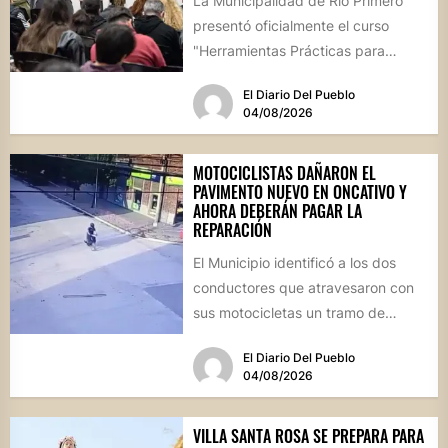
La Municipalidad de Río Primero
presentó oficialmente el curso
"Herramientas Prácticas para
Escalar tu Negocio", una propuesta
El Diario Del Pueblo
destinada a emprendedores,...
04/08/2026
MOTOCICLISTAS DAÑARON EL
PAVIMENTO NUEVO EN ONCATIVO Y
AHORA DEBERÁN PAGAR LA
REPARACIÓN
El Municipio identificó a los dos
conductores que atravesaron con
sus motocicletas un tramo de
hormigón recién colocado sobre
El Diario Del Pueblo
calle...
04/08/2026
VILLA SANTA ROSA SE PREPARA PARA