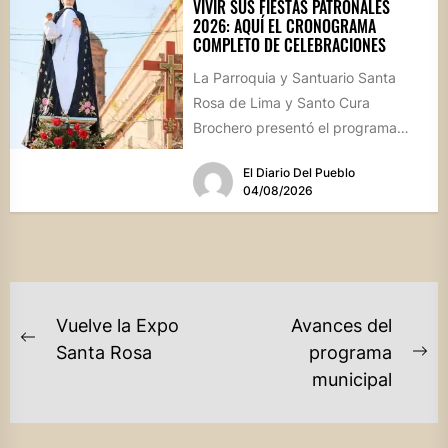
VIVIR SUS FIESTAS PATRONALES
2026: AQUÍ EL CRONOGRAMA
COMPLETO DE CELEBRACIONES
La Parroquia y Santuario Santa
Rosa de Lima y Santo Cura
Brochero presentó el programa
oficial de las Fiestas Patronales...
El Diario Del Pueblo
04/08/2026
NAVEGACIÓN
Vuelve la Expo
Avances del
DE
Previous
Santa Rosa
programa
Ne
post:
municipal
ENTRADAS
po