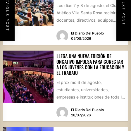
PREVIOUS POST
NEXT POST
Los días 7 y 8 de agosto, el Club
Atlético Villa Santa Rosa recibirá a
docentes, directivos, equipos
técnicos y...
El Diario Del Pueblo
05/08/2026
LLEGA UNA NUEVA EDICIÓN DE
ONCATIVO IMPULSA PARA CONECTAR
A LOS JÓVENES CON LA EDUCACIÓN Y
EL TRABAJO
El próximo 6 de agosto,
estudiantes, universidades,
empresas e instituciones de toda la
región se reunirán en una jornada
El Diario Del Pueblo
que...
28/07/2026