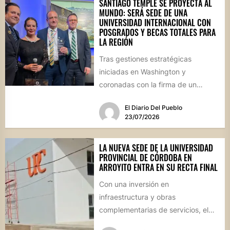
SANTIAGO TEMPLE SE PROYECTA AL
MUNDO: SERÁ SEDE DE UNA
UNIVERSIDAD INTERNACIONAL CON
POSGRADOS Y BECAS TOTALES PARA
LA REGIÓN
Tras gestiones estratégicas
iniciadas en Washington y
coronadas con la firma de un
convenio histórico, la localidad del
El Diario Del Pueblo
departamento Río...
23/07/2026
LA NUEVA SEDE DE LA UNIVERSIDAD
PROVINCIAL DE CÓRDOBA EN
ARROYITO ENTRA EN SU RECTA FINAL
Con una inversión en
infraestructura y obras
complementarias de servicios, el
edificio regional se encuentra en su