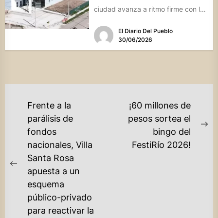
ciudad avanza a ritmo firme con la
expectativa de inaugurar...
El Diario Del Pueblo
30/06/2026
NAVEGACIÓN
Frente a la
¡60 millones de
DE
parálisis de
pesos sortea el
Ne
fondos
bingo del
ENTRADAS
po
nacionales, Villa
FestiRío 2026!
Santa Rosa
Previous
apuesta a un
post:
esquema
público-privado
para reactivar la