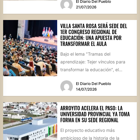
El Diario Del Pueblo
etapa de culminación....
21/07/2026
VILLA SANTA ROSA SERÁ SEDE DEL
1ER CONGRESO REGIONAL DE
EDUCACIÓN: UNA APUESTA POR
TRANSFORMAR EL AULA
Bajo el lema "Tramas del
aprendizaje: Tejer vínculos para
transformar la educación", el
evento reunirá el 7 y 8 de...
El Diario Del Pueblo
14/07/2026
ARROYITO ACELERA EL PASO: LA
UNIVERSIDAD PROVINCIAL YA TOMA
FORMA EN SU SEDE REGIONAL
El proyecto educativo más
ambicioso de la historia de la