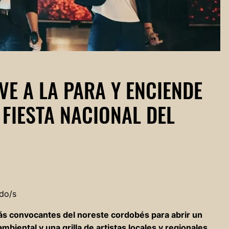
VE A LA PARA Y ENCIENDE
 FIESTA NACIONAL DEL
do/s
más convocantes del noreste cordobés para abrir un
biental y una grilla de artistas locales y regionales.