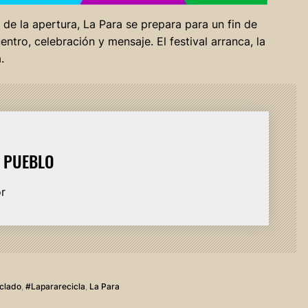
de la apertura, La Para se prepara para un fin de
tro, celebración y mensaje. El festival arranca, la
.
L PUEBLO
or
iclado
,
#lapararecicla
,
La Para