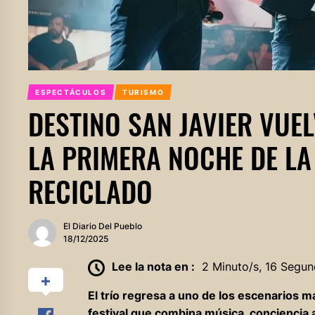
ESPECTÁCULOS
TURISMO
DESTINO SAN JAVIER VUEL
LA PRIMERA NOCHE DE LA
RECICLADO
El Diario Del Pueblo
18/12/2025
Lee la nota en :
2 Minuto/s, 16 Segun
El trío regresa a uno de los escenarios 
festival que combina música, conciencia am