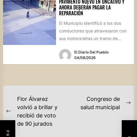
PAVIMENTO NUEVO EN ONCATIVO Y
AHORA DEBERÁN PAGAR LA
REPARACIÓN
El Municipio identificó a los dos
conductores que atravesaron con
sus motocicletas un tramo de
hormigón recién colocado sobre
El Diario Del Pueblo
calle...
04/08/2026
NAVEGACIÓN
Flor Álvarez
Congreso de
DE
Ne
volvió a brillar y
salud municipal
Previous
po
recibió de voto
ENTRADAS
post:
de 90 jurados