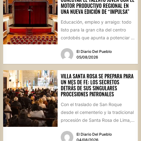
MOTOR PRODUCTIVO REGIONAL EN
UNA NUEVA EDICIÓN DE “IMPULSA”
Educación, empleo y arraigo: todo
listo para la gran cita del centro
cordobés que apunta a potenciar el
futuro de...
El Diario Del Pueblo
05/08/2026
VILLA SANTA ROSA SE PREPARA PARA
UN MES DE FE: LOS SECRETOS
DETRÁS DE SUS SINGULARES
PROCESIONES PATRONALES
Con el traslado de San Roque
desde el cementerio y la tradicional
procesión de Santa Rosa de Lima,
la localidad...
El Diario Del Pueblo
04/08/2026