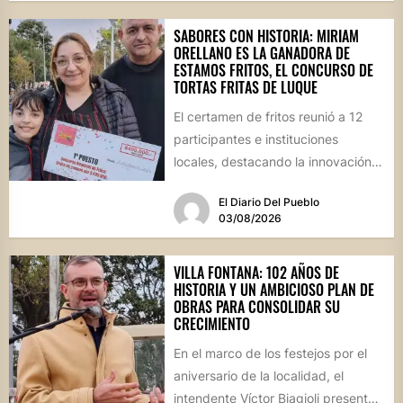
SABORES CON HISTORIA: MIRIAM
ORELLANO ES LA GANADORA DE
ESTAMOS FRITOS, EL CONCURSO DE
TORTAS FRITAS DE LUQUE
El certamen de fritos reunió a 12
participantes e instituciones
locales, destacando la innovación
culinaria y el profundo arraigo de...
El Diario Del Pueblo
03/08/2026
VILLA FONTANA: 102 AÑOS DE
HISTORIA Y UN AMBICIOSO PLAN DE
OBRAS PARA CONSOLIDAR SU
CRECIMIENTO
En el marco de los festejos por el
aniversario de la localidad, el
intendente Víctor Biagioli presentó