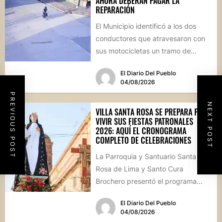
AHORA DEBERÁN PAGAR LA
REPARACIÓN
El Municipio identificó a los dos
conductores que atravesaron con
sus motocicletas un tramo de
hormigón recién colocado sobre
El Diario Del Pueblo
calle...
04/08/2026
PREVIOUS POST
NEXT POST
VILLA SANTA ROSA SE PREPARA PARA
VIVIR SUS FIESTAS PATRONALES
2026: AQUÍ EL CRONOGRAMA
COMPLETO DE CELEBRACIONES
La Parroquia y Santuario Santa
Rosa de Lima y Santo Cura
Brochero presentó el programa
oficial de las Fiestas Patronales...
El Diario Del Pueblo
04/08/2026