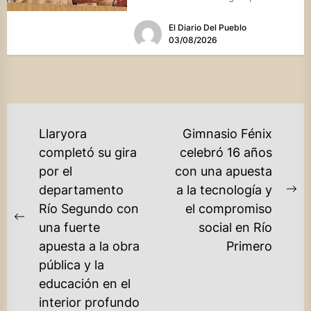
una batería de...
El Diario Del Pueblo
03/08/2026
NAVEGACIÓN
Llaryora
Gimnasio Fénix
DE
completó su gira
celebró 16 años
por el
con una apuesta
ENTRADAS
departamento
a la tecnología y
Ne
Río Segundo con
el compromiso
po
Previous
una fuerte
social en Río
post:
apuesta a la obra
Primero
pública y la
educación en el
interior profundo