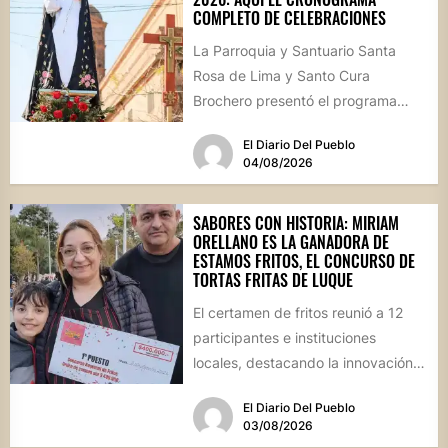
COMPLETO DE CELEBRACIONES
La Parroquia y Santuario Santa
Rosa de Lima y Santo Cura
Brochero presentó el programa
oficial de las Fiestas Patronales...
El Diario Del Pueblo
04/08/2026
SABORES CON HISTORIA: MIRIAM
ORELLANO ES LA GANADORA DE
ESTAMOS FRITOS, EL CONCURSO DE
TORTAS FRITAS DE LUQUE
El certamen de fritos reunió a 12
participantes e instituciones
locales, destacando la innovación
culinaria y el profundo arraigo de...
El Diario Del Pueblo
03/08/2026