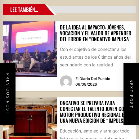
LEE TAMBIÉN...
DE LA IDEA AL IMPACTO: JÓVENES,
VOCACIÓN Y EL VALOR DE APRENDER
DEL ERROR EN “ONCATIVO IMPULSA”
Con el objetivo de conectar a los
estudiantes de los últimos años del
secundario con la realidad
socioproductiva de la...
PREVIOUS POST
El Diario Del Pueblo
NEXT POST
06/08/2026
ONCATIVO SE PREPARA PARA
CONECTAR EL TALENTO JOVEN CON EL
MOTOR PRODUCTIVO REGIONAL EN
UNA NUEVA EDICIÓN DE “IMPULSA”
Educación, empleo y arraigo: todo
listo para la gran cita del centro