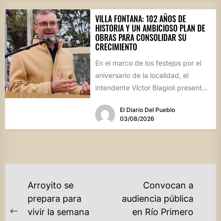
VILLA FONTANA: 102 AÑOS DE
HISTORIA Y UN AMBICIOSO PLAN DE
OBRAS PARA CONSOLIDAR SU
CRECIMIENTO
En el marco de los festejos por el
aniversario de la localidad, el
intendente Víctor Biagioli presentó
una batería de...
El Diario Del Pueblo
03/08/2026
NAVEGACIÓN
Arroyito se
Convocan a
DE
prepara para
audiencia pública
vivir la semana
en Río Primero
ENTRADAS
Previous