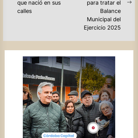
que nació en sus
para tratar el
post:
Ne
calles
Balance
po
Municipal del
Ejercicio 2025