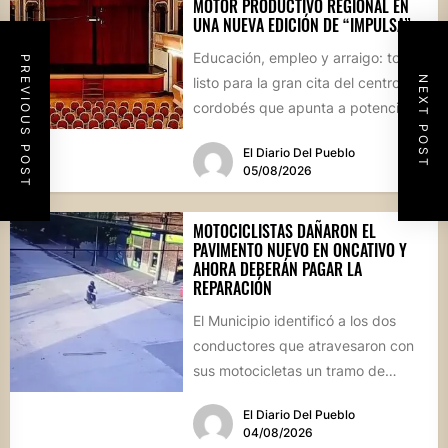
MOTOR PRODUCTIVO REGIONAL EN
UNA NUEVA EDICIÓN DE “IMPULSA”
Educación, empleo y arraigo: todo
PREVIOUS POST
NEXT POST
listo para la gran cita del centro
cordobés que apunta a potenciar el
futuro de...
El Diario Del Pueblo
05/08/2026
MOTOCICLISTAS DAÑARON EL
PAVIMENTO NUEVO EN ONCATIVO Y
AHORA DEBERÁN PAGAR LA
REPARACIÓN
El Municipio identificó a los dos
conductores que atravesaron con
sus motocicletas un tramo de
hormigón recién colocado sobre
El Diario Del Pueblo
calle...
04/08/2026