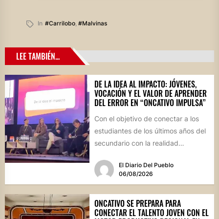
In
#carrilobo
,
#malvinas
LEE TAMBIÉN...
DE LA IDEA AL IMPACTO: JÓVENES,
VOCACIÓN Y EL VALOR DE APRENDER
DEL ERROR EN “ONCATIVO IMPULSA”
Con el objetivo de conectar a los
estudiantes de los últimos años del
secundario con la realidad
socioproductiva de la...
El Diario Del Pueblo
06/08/2026
ONCATIVO SE PREPARA PARA
CONECTAR EL TALENTO JOVEN CON EL