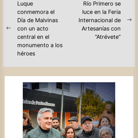
NAVEGACIÓN
Luque
Río Primero se
DE
conmemora el
luce en la Feria
Día de Malvinas
Internacional de
ENTRADAS
Ne
con un acto
Artesanías con
Previous
po
central en el
“Atrévete”
post:
monumento a los
héroes