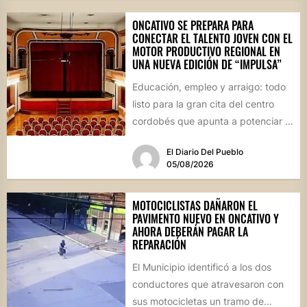
ONCATIVO SE PREPARA PARA
CONECTAR EL TALENTO JOVEN CON EL
MOTOR PRODUCTIVO REGIONAL EN
UNA NUEVA EDICIÓN DE “IMPULSA”
Educación, empleo y arraigo: todo
listo para la gran cita del centro
cordobés que apunta a potenciar el
futuro de...
El Diario Del Pueblo
05/08/2026
MOTOCICLISTAS DAÑARON EL
PAVIMENTO NUEVO EN ONCATIVO Y
AHORA DEBERÁN PAGAR LA
REPARACIÓN
El Municipio identificó a los dos
conductores que atravesaron con
sus motocicletas un tramo de