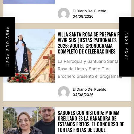
hormigón recién colocado sobre
El Diario Del Pueblo
calle...
04/08/2026
PREVIOUS POST
VILLA SANTA ROSA SE PREPARA PARA
NEXT POST
VIVIR SUS FIESTAS PATRONALES
2026: AQUÍ EL CRONOGRAMA
COMPLETO DE CELEBRACIONES
La Parroquia y Santuario Santa
Rosa de Lima y Santo Cura
Brochero presentó el programa
oficial de las Fiestas Patronales...
El Diario Del Pueblo
04/08/2026
SABORES CON HISTORIA: MIRIAM
ORELLANO ES LA GANADORA DE
ESTAMOS FRITOS, EL CONCURSO DE
TORTAS FRITAS DE LUQUE