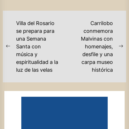
NAVEGACIÓN
Villa del Rosario
Carrilobo
DE
se prepara para
conmemora
una Semana
Malvinas con
ENTRADAS
Santa con
homenajes,
Previous
Ne
música y
desfile y una
post:
po
espiritualidad a la
carpa museo
luz de las velas
histórica