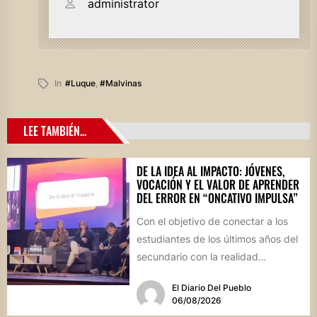
administrator
In
#luque
,
#malvinas
LEE TAMBIÉN...
DE LA IDEA AL IMPACTO: JÓVENES,
VOCACIÓN Y EL VALOR DE APRENDER
DEL ERROR EN “ONCATIVO IMPULSA”
Con el objetivo de conectar a los
estudiantes de los últimos años del
secundario con la realidad
socioproductiva de la...
El Diario Del Pueblo
06/08/2026