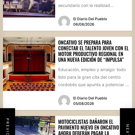
secundario con la realidad
socioproductiva de la...
El Diario Del Pueblo
06/08/2026
ONCATIVO SE PREPARA PARA
CONECTAR EL TALENTO JOVEN CON EL
MOTOR PRODUCTIVO REGIONAL EN
UNA NUEVA EDICIÓN DE “IMPULSA”
Educación, empleo y arraigo: todo
listo para la gran cita del centro
cordobés que apunta a potenciar el
futuro de...
El Diario Del Pueblo
05/08/2026
MOTOCICLISTAS DAÑARON EL
PAVIMENTO NUEVO EN ONCATIVO Y
AHORA DEBERÁN PAGAR LA