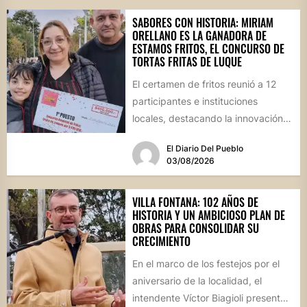
SABORES CON HISTORIA: MIRIAM
ORELLANO ES LA GANADORA DE
ESTAMOS FRITOS, EL CONCURSO DE
TORTAS FRITAS DE LUQUE
El certamen de fritos reunió a 12
participantes e instituciones
locales, destacando la innovación
culinaria y el profundo arraigo de...
El Diario Del Pueblo
03/08/2026
VILLA FONTANA: 102 AÑOS DE
HISTORIA Y UN AMBICIOSO PLAN DE
OBRAS PARA CONSOLIDAR SU
CRECIMIENTO
En el marco de los festejos por el
aniversario de la localidad, el
intendente Víctor Biagioli presentó