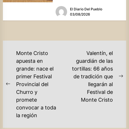
una batería de...
El Diario Del Pueblo
03/08/2026
NAVEGACIÓN
Monte Cristo
Valentín, el
DE
apuesta en
guardián de las
grande: nace el
tortillas: 66 años
ENTRADAS
primer Festival
de tradición que
Ne
Provincial del
llegarán al
Previous
po
Churro y
Festival de
post:
promete
Monte Cristo
convocar a toda
la región