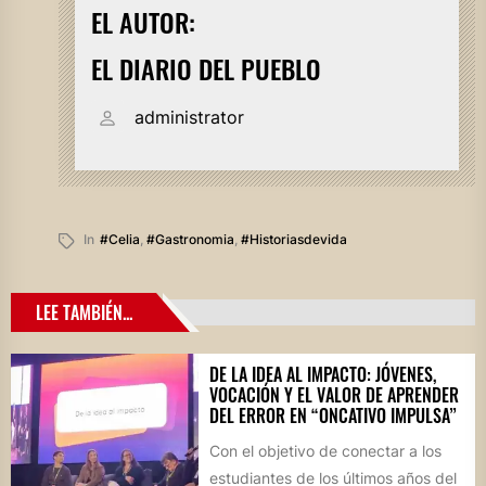
EL AUTOR:
EL DIARIO DEL PUEBLO
administrator
In
#celia
,
#gastronomia
,
#historiasdevida
LEE TAMBIÉN...
DE LA IDEA AL IMPACTO: JÓVENES,
VOCACIÓN Y EL VALOR DE APRENDER
DEL ERROR EN “ONCATIVO IMPULSA”
Con el objetivo de conectar a los
estudiantes de los últimos años del