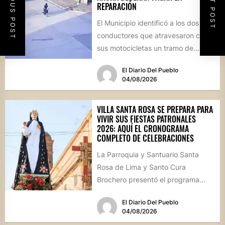
PREVIOUS POST
NEXT POST
REPARACIÓN
El Municipio identificó a los dos
conductores que atravesaron con
sus motocicletas un tramo de
hormigón recién colocado sobre
El Diario Del Pueblo
calle...
04/08/2026
VILLA SANTA ROSA SE PREPARA PARA
VIVIR SUS FIESTAS PATRONALES
2026: AQUÍ EL CRONOGRAMA
COMPLETO DE CELEBRACIONES
La Parroquia y Santuario Santa
Rosa de Lima y Santo Cura
Brochero presentó el programa
oficial de las Fiestas Patronales...
El Diario Del Pueblo
04/08/2026