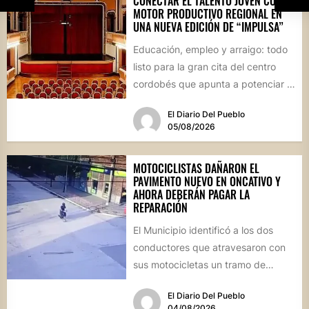
CONECTAR EL TALENTO JOVEN CON EL
MOTOR PRODUCTIVO REGIONAL EN
UNA NUEVA EDICIÓN DE “IMPULSA”
Educación, empleo y arraigo: todo
listo para la gran cita del centro
cordobés que apunta a potenciar el
futuro de...
El Diario Del Pueblo
05/08/2026
MOTOCICLISTAS DAÑARON EL
PAVIMENTO NUEVO EN ONCATIVO Y
AHORA DEBERÁN PAGAR LA
REPARACIÓN
El Municipio identificó a los dos
conductores que atravesaron con
sus motocicletas un tramo de
hormigón recién colocado sobre
El Diario Del Pueblo
calle...
04/08/2026