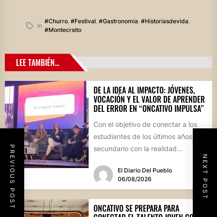
#churro
,
#festival
,
#gastronomia
,
#historiasdevida
,
In
#montecrsito
LEE TAMBIÉN...
DE LA IDEA AL IMPACTO: JÓVENES,
VOCACIÓN Y EL VALOR DE APRENDER
DEL ERROR EN “ONCATIVO IMPULSA”
Con el objetivo de conectar a los
estudiantes de los últimos años del
PREVIOUS POST
secundario con la realidad
NEXT POST
socioproductiva de la...
El Diario Del Pueblo
06/08/2026
ONCATIVO SE PREPARA PARA