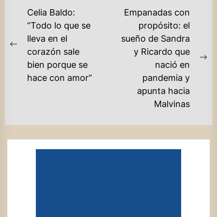
NAVEGACIÓN
Celia Baldo:
Empanadas con
DE
“Todo lo que se
propósito: el
lleva en el
sueño de Sandra
ENTRADAS
Previous
corazón sale
y Ricardo que
post:
Ne
bien porque se
nació en
po
hace con amor”
pandemia y
apunta hacia
Malvinas