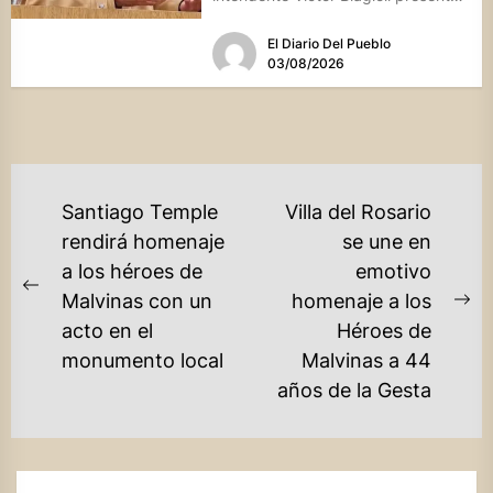
una batería de...
El Diario Del Pueblo
03/08/2026
NAVEGACIÓN
Santiago Temple
Villa del Rosario
DE
rendirá homenaje
se une en
a los héroes de
emotivo
ENTRADAS
Previous
Malvinas con un
homenaje a los
Ne
post:
acto en el
Héroes de
po
monumento local
Malvinas a 44
años de la Gesta