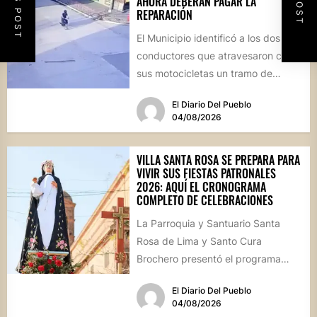
AHORA DEBERÁN PAGAR LA
REPARACIÓN
El Municipio identificó a los dos
conductores que atravesaron con
sus motocicletas un tramo de
hormigón recién colocado sobre
El Diario Del Pueblo
calle...
04/08/2026
VILLA SANTA ROSA SE PREPARA PARA
VIVIR SUS FIESTAS PATRONALES
2026: AQUÍ EL CRONOGRAMA
COMPLETO DE CELEBRACIONES
La Parroquia y Santuario Santa
Rosa de Lima y Santo Cura
Brochero presentó el programa
oficial de las Fiestas Patronales...
El Diario Del Pueblo
04/08/2026