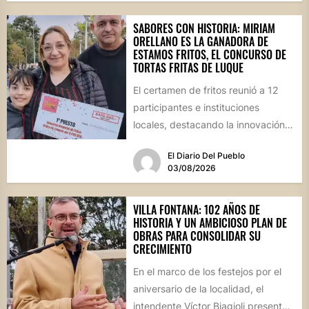
SABORES CON HISTORIA: MIRIAM
ORELLANO ES LA GANADORA DE
ESTAMOS FRITOS, EL CONCURSO DE
TORTAS FRITAS DE LUQUE
El certamen de fritos reunió a 12
participantes e instituciones
locales, destacando la innovación
culinaria y el profundo arraigo de...
El Diario Del Pueblo
03/08/2026
VILLA FONTANA: 102 AÑOS DE
HISTORIA Y UN AMBICIOSO PLAN DE
OBRAS PARA CONSOLIDAR SU
CRECIMIENTO
En el marco de los festejos por el
aniversario de la localidad, el
intendente Víctor Biagioli presentó