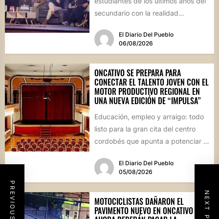
estudiantes de los últimos años del
secundario con la realidad
socioproductiva de la...
El Diario Del Pueblo
06/08/2026
ONCATIVO SE PREPARA PARA
CONECTAR EL TALENTO JOVEN CON EL
MOTOR PRODUCTIVO REGIONAL EN
UNA NUEVA EDICIÓN DE “IMPULSA”
Educación, empleo y arraigo: todo
listo para la gran cita del centro
cordobés que apunta a potenciar el
futuro de...
El Diario Del Pueblo
05/08/2026
PREVIOUS POST
NEXT POST
MOTOCICLISTAS DAÑARON EL
PAVIMENTO NUEVO EN ONCATIVO Y