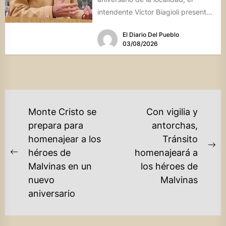
intendente Víctor Biagioli presentó
una batería de...
El Diario Del Pueblo
03/08/2026
NAVEGACIÓN
Monte Cristo se
Con vigilia y
DE
prepara para
antorchas,
homenajear a los
Tránsito
ENTRADAS
Ne
héroes de
homenajeará a
Previous
po
Malvinas en un
los héroes de
post:
nuevo
Malvinas
aniversario