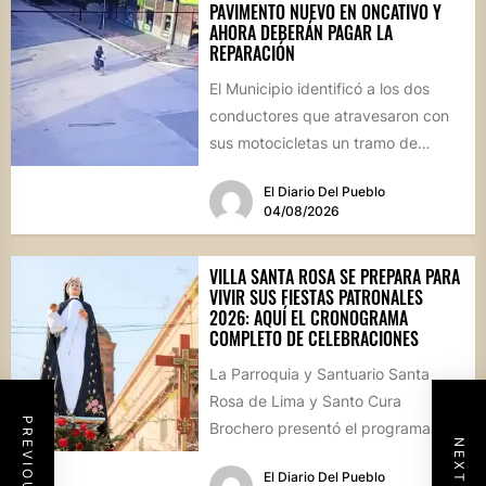
PAVIMENTO NUEVO EN ONCATIVO Y
AHORA DEBERÁN PAGAR LA
REPARACIÓN
El Municipio identificó a los dos
conductores que atravesaron con
sus motocicletas un tramo de
hormigón recién colocado sobre
El Diario Del Pueblo
calle...
04/08/2026
VILLA SANTA ROSA SE PREPARA PARA
VIVIR SUS FIESTAS PATRONALES
2026: AQUÍ EL CRONOGRAMA
COMPLETO DE CELEBRACIONES
La Parroquia y Santuario Santa
Rosa de Lima y Santo Cura
Brochero presentó el programa
oficial de las Fiestas Patronales...
El Diario Del Pueblo