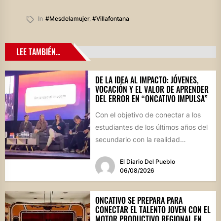
In
#mesdelamujer
,
#villafontana
LEE TAMBIÉN...
DE LA IDEA AL IMPACTO: JÓVENES,
VOCACIÓN Y EL VALOR DE APRENDER
DEL ERROR EN “ONCATIVO IMPULSA”
Con el objetivo de conectar a los
estudiantes de los últimos años del
secundario con la realidad
socioproductiva de la...
El Diario Del Pueblo
06/08/2026
ONCATIVO SE PREPARA PARA
CONECTAR EL TALENTO JOVEN CON EL
MOTOR PRODUCTIVO REGIONAL EN