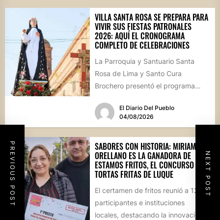
VILLA SANTA ROSA SE PREPARA PARA
VIVIR SUS FIESTAS PATRONALES
2026: AQUÍ EL CRONOGRAMA
COMPLETO DE CELEBRACIONES
La Parroquia y Santuario Santa
Rosa de Lima y Santo Cura
Brochero presentó el programa
oficial de las Fiestas Patronales...
El Diario Del Pueblo
04/08/2026
SABORES CON HISTORIA: MIRIAM
PREVIOUS POST
ORELLANO ES LA GANADORA DE
NEXT POST
ESTAMOS FRITOS, EL CONCURSO DE
TORTAS FRITAS DE LUQUE
El certamen de fritos reunió a 12
participantes e instituciones
locales, destacando la innovación