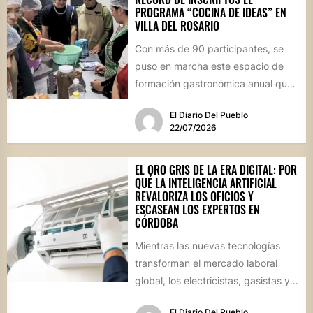
PROGRAMA “COCINA DE IDEAS” EN
VILLA DEL ROSARIO
Con más de 90 participantes, se
puso en marcha este espacio de
formación gastronómica anual que
busca perfeccionar técnicas
El Diario Del Pueblo
culinarias...
22/07/2026
EL ORO GRIS DE LA ERA DIGITAL: POR
QUÉ LA INTELIGENCIA ARTIFICIAL
REVALORIZA LOS OFICIOS Y
ESCASEAN LOS EXPERTOS EN
CÓRDOBA
Mientras las nuevas tecnologías
transforman el mercado laboral
global, los electricistas, gasistas y
técnicos especializados cotizan en
El Diario Del Pueblo