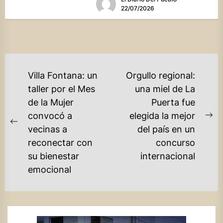
alza debido a...
22/07/2026
NAVEGACIÓN
Villa Fontana: un
Orgullo regional:
DE
taller por el Mes
una miel de La
de la Mujer
Puerta fue
ENTRADAS
convocó a
elegida la mejor
Ne
Previous
vecinas a
del país en un
po
post:
reconectar con
concurso
su bienestar
internacional
emocional