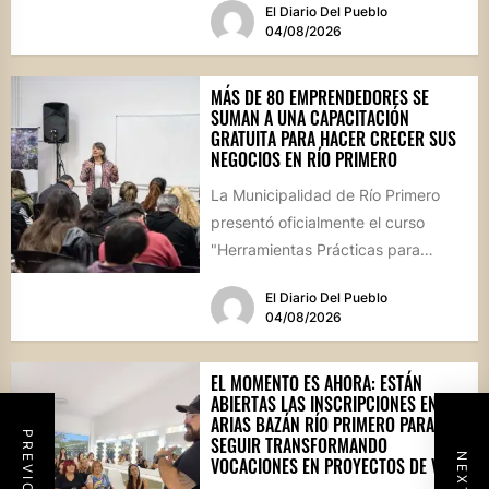
El Diario Del Pueblo
04/08/2026
MÁS DE 80 EMPRENDEDORES SE
SUMAN A UNA CAPACITACIÓN
GRATUITA PARA HACER CRECER SUS
NEGOCIOS EN RÍO PRIMERO
La Municipalidad de Río Primero
presentó oficialmente el curso
"Herramientas Prácticas para
Escalar tu Negocio", una propuesta
El Diario Del Pueblo
destinada a emprendedores,...
04/08/2026
EL MOMENTO ES AHORA: ESTÁN
ABIERTAS LAS INSCRIPCIONES EN
ARIAS BAZÁN RÍO PRIMERO PARA
SEGUIR TRANSFORMANDO
VOCACIONES EN PROYECTOS DE VIDA