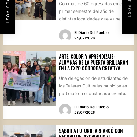
PREVIOUS POST
NEXT POST
Con más de 60 egresados en el
primer semestre del año de
distintas localidades que ya se
convirtieron en sus...
El Diario Del Pueblo
24/07/2026
ARTE, COLOR Y APRENDIZAJE:
ALUMNAS DE LA PUERTA BRILLARON
EN LA EXPO CÓRDOBA CREATIVA
Una delegación de estudiantes de
los Talleres Culturales municipales
participó en el destacado evento
provincial celebrado en la capital
El Diario Del Pueblo
cordobesa,...
23/07/2026
SABOR A FUTURO: ARRANCÓ CON
RÉCORD DE INSCRIPTOS EL