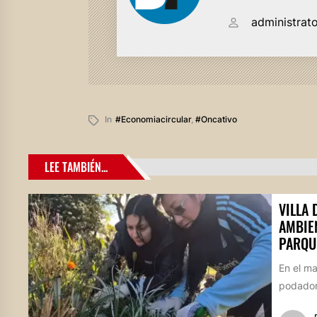
administrat
In
#economiacircular
,
#oncativo
LEE TAMBIÉN...
VILLA
AMBIE
PARQU
En el m
podadore