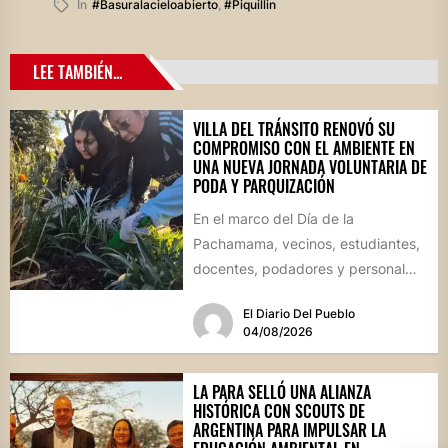
In
#basuralacieloabierto
,
#piquillin
LEE TAMBIÉN...
VILLA DEL TRÁNSITO RENOVÓ SU
COMPROMISO CON EL AMBIENTE EN
UNA NUEVA JORNADA VOLUNTARIA DE
PODA Y PARQUIZACIÓN
En el marco del Día de la
Pachamama, vecinos, estudiantes,
docentes, podadores y personal
del Área de Ambiente participaron
El Diario Del Pueblo
de...
04/08/2026
LA PARA SELLÓ UNA ALIANZA
HISTÓRICA CON SCOUTS DE
ARGENTINA PARA IMPULSAR LA