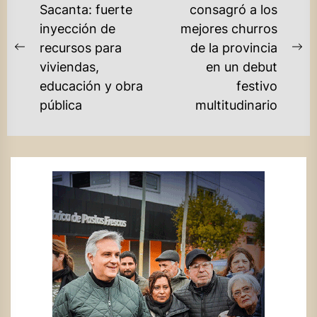
DE
Sacanta: fuerte
consagró a los
inyección de
mejores churros
ENTRADAS
recursos para
de la provincia
Previous
Ne
viviendas,
en un debut
post:
po
educación y obra
festivo
pública
multitudinario