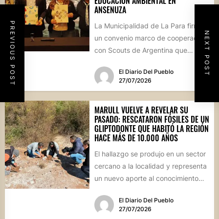
EDUCACIÓN AMBIENTAL EN
ANSENUZA
PREVIOUS POST
La Municipalidad de La Para firmó
NEXT POST
un convenio marco de cooperación
con Scouts de Argentina que
permitirá desarrollar actividades
El Diario Del Pueblo
educativas,...
27/07/2026
MARULL VUELVE A REVELAR SU
PASADO: RESCATARON FÓSILES DE UN
GLIPTODONTE QUE HABITÓ LA REGIÓN
HACE MÁS DE 10.000 AÑOS
El hallazgo se produjo en un sector
cercano a la localidad y representa
un nuevo aporte al conocimiento
científico sobre...
El Diario Del Pueblo
27/07/2026