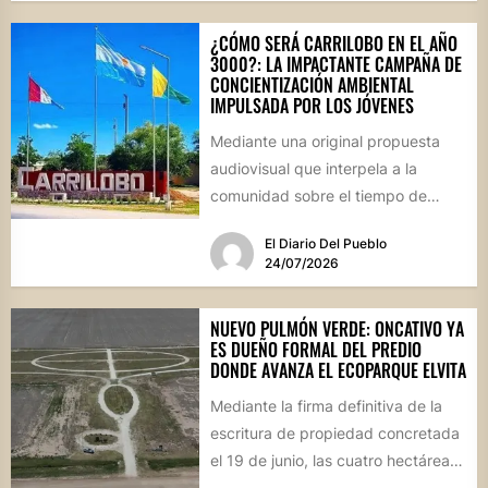
¿CÓMO SERÁ CARRILOBO EN EL AÑO
3000?: LA IMPACTANTE CAMPAÑA DE
CONCIENTIZACIÓN AMBIENTAL
IMPULSADA POR LOS JÓVENES
Mediante una original propuesta
audiovisual que interpela a la
comunidad sobre el tiempo de
degradación de los residuos, el
El Diario Del Pueblo
Consejo...
24/07/2026
NUEVO PULMÓN VERDE: ONCATIVO YA
ES DUEÑO FORMAL DEL PREDIO
DONDE AVANZA EL ECOPARQUE ELVITA
Mediante la firma definitiva de la
escritura de propiedad concretada
el 19 de junio, las cuatro hectáreas
donadas por un...