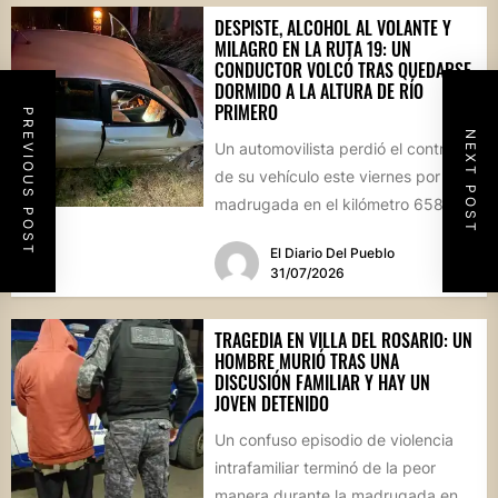
DESPISTE, ALCOHOL AL VOLANTE Y
MILAGRO EN LA RUTA 19: UN
CONDUCTOR VOLCÓ TRAS QUEDARSE
DORMIDO A LA ALTURA DE RÍO
PRIMERO
PREVIOUS POST
NEXT POST
Un automovilista perdió el control
de su vehículo este viernes por la
madrugada en el kilómetro 658 de
la Ruta...
El Diario Del Pueblo
31/07/2026
TRAGEDIA EN VILLA DEL ROSARIO: UN
HOMBRE MURIÓ TRAS UNA
DISCUSIÓN FAMILIAR Y HAY UN
JOVEN DETENIDO
Un confuso episodio de violencia
intrafamiliar terminó de la peor
manera durante la madrugada en