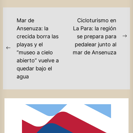
NAVEGACIÓN
Mar de
Cicloturismo en
DE
Ansenuza: la
La Para: la región
crecida borra las
se prepara para
ENTRADAS
Ne
playas y el
pedalear junto al
po
Previous
“museo a cielo
mar de Ansenuza
post:
abierto” vuelve a
quedar bajo el
agua