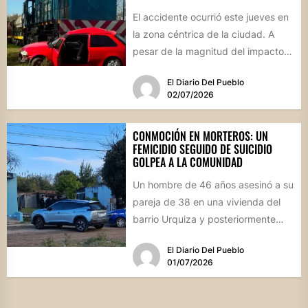
El accidente ocurrió este jueves en
la zona céntrica de la ciudad. A
pesar de la magnitud del impacto,
los...
El Diario Del Pueblo
02/07/2026
CONMOCIÓN EN MORTEROS: UN
FEMICIDIO SEGUIDO DE SUICIDIO
GOLPEA A LA COMUNIDAD
Un hombre de 46 años asesinó a su
pareja de 38 en una vivienda del
barrio Urquiza y posteriormente
se...
El Diario Del Pueblo
01/07/2026