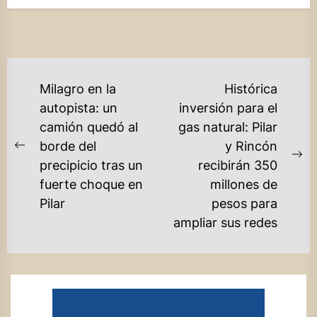
NAVEGACIÓN
Milagro en la
Histórica
DE
autopista: un
inversión para el
camión quedó al
gas natural: Pilar
ENTRADAS
borde del
y Rincón
Previous
Ne
precipicio tras un
recibirán 350
post:
po
fuerte choque en
millones de
Pilar
pesos para
ampliar sus redes