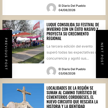
internacional Musumesi, disputado
El Diario Del Pueblo
este fin de...
04/08/2026
LUQUE CONSOLIDA SU FESTIVAL DE
INVIERNO CON UN ÉXITO MASIVO Y
PROYECTA SU CRECIMIENTO
REGIONAL
PREVIOUS POST
NEXT POST
La tercera edición del evento
superó todas las expectativas de
concurrencia y agotó sus
propuestas gastronómicas. En este
El Diario Del Pueblo
marco, el...
03/08/2026
LOCALIDADES DE LA REGIÓN SE
SUMAN AL CAMINO TURÍSTICO DE
CEMENTERIOS CORDOBESES, EL
NUEVO CIRCUITO QUE RESCATA LA
HISTORIA Y LA IDENTIDAD