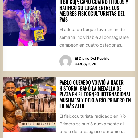
IFBB CUP: GANÓ CUATRO TÍTULOS Y
RATIFICÓ SU LUGAR ENTRE LOS
MEJORES FISICOCULTURISTAS DEL
PAÍS
El atleta de Luque tuvo un fin de
semana inolvidable al consagrarse
campeón en cuatro categorías
durante la prestigiosa
El Diario Del Pueblo
competencia...
04/08/2026
PABLO QUEVEDO VOLVIÓ A HACER
HISTORIA: GANÓ LA MEDALLA DE
PLATA EN EL TORNEO INTERNACIONAL
MUSUMESI Y DEJÓ A RÍO PRIMERO EN
LO MÁS ALTO
El fisicoculturista radicado en Río
Primero se subió nuevamente al
podio del prestigioso certamen