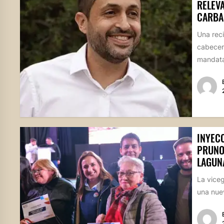
RELEV
CARBA
Una reci
cabecer
mandatar
INYEC
PRUNO
LAGUN
La vice
una nuev