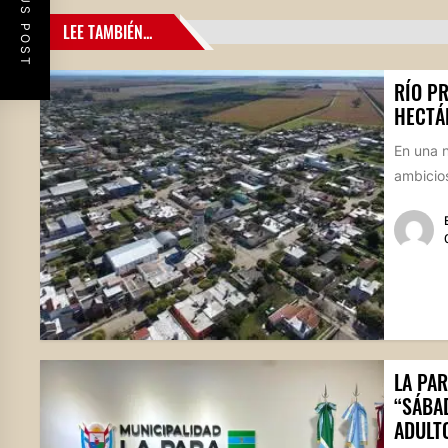
PREVIOUS POST
LEE TAMBIÉN...
RÍO P
HECTÁ
En una n
ambicios
LA PAR
“SÁBA
ADULT