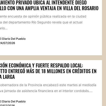
AMIENTO PRIVADO UBICA AL INTENDENTE DIEGO
LLO CON UNA AMPLIA VENTAJA EN VILLA DEL ROSARIO
ente encuesta de opinión pública realizada en la ciudad
a del departamento Río Segundo revela que el actual
io...
El Diario Del Pueblo
24/07/2026
CIÓN ECONÓMICA Y FUERTE RESPALDO LOCAL:
TTO ENTREGÓ MÁS DE 18 MILLONES EN CRÉDITOS EN
A LARGA
gobernadora de la Provincia encabezó este martes al mediodía
a jornada de asistencia financiera en el interior cordobés....
El Diario Del Pueblo
22/07/2026