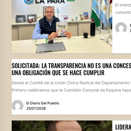
El inten
comunita
SOLICITADA: LA TRANSPARENCIA NO ES UNA CONCES
UNA OBLIGACIÓN QUE SE HACE CUMPLIR
Desde el Comité de la Unión Cívica Radical del Departamento 
Primero celebramos que la Comisión Comunal de Esquina haya
El Diario Del Pueblo
25/07/2026
LIDER