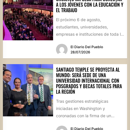
A LOS JÓVENES CON LA EDUCACIÓN Y
EL TRABAJO
El próximo 6 de agosto,
estudiantes, universidades,
empresas e instituciones de toda la
región se reunirán en una jornada
El Diario Del Pueblo
que...
28/07/2026
SANTIAGO TEMPLE SE PROYECTA AL
MUNDO: SERÁ SEDE DE UNA
UNIVERSIDAD INTERNACIONAL CON
POSGRADOS Y BECAS TOTALES PARA
LA REGIÓN
Tras gestiones estratégicas
iniciadas en Washington y
coronadas con la firma de un
convenio histórico, la localidad del
El Diario Del Pueblo