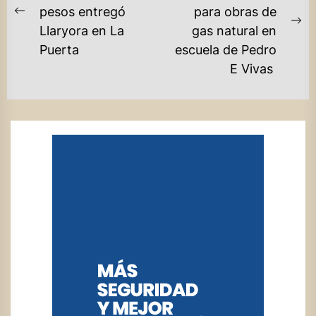
pesos entregó
para obras de
ENTRADAS
Previous
Ne
Llaryora en La
gas natural en
post:
po
Puerta
escuela de Pedro
E Vivas