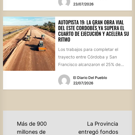
departamento Río...
23/07/2026
AUTOPISTA 19: LA GRAN OBRA VIAL
DEL ESTE CORDOBÉS YA SUPERA EL
CUARTO DE EJECUCIÓN Y ACELERA SU
RITMO
Los trabajos para completar el
trayecto entre Córdoba y San
Francisco alcanzaron el 25% de
avance físico. La megaobra,
El Diario Del Pueblo
dividida...
22/07/2026
NAVEGACIÓN
Más de 900
La Provincia
DE
millones de
entregó fondos