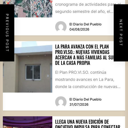
cronograma de actividades para el
segundo semestre del año, el
PREVIOUS POST
intendente Gerardo Cicarelli repasó
NEXT POST
El Diario Del Pueblo
el estado...
04/08/2026
LA PARA AVANZA CON EL PLAN
PRO.VI.SO.: NUEVAS VIVIENDAS
ACERCAN A MÁS FAMILIAS AL SUEÑO
DE LA CASA PROPIA
El Plan PRO.VI.SO. continúa
mostrando avances en La Para,
donde la construcción de nuevas
viviendas no solo brinda respuestas
El Diario Del Pueblo
a...
31/07/2026
LLEGA UNA NUEVA EDICIÓN DE
ONCATIVO IMPULSA PARA CONECTAR