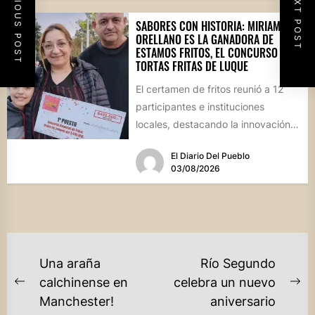
PREVIOUS POST
NEXT POST
SABORES CON HISTORIA: MIRIAM
ORELLANO ES LA GANADORA DE
ESTAMOS FRITOS, EL CONCURSO DE
TORTAS FRITAS DE LUQUE
El certamen de fritos reunió a 12
participantes e instituciones
locales, destacando la innovación
culinaria y el profundo arraigo de...
El Diario Del Pueblo
03/08/2026
NAVEGACIÓN
Una araña
Río Segundo
DE
calchinense en
celebra un nuevo
Previous
Ne
Manchester!
aniversario
ENTRADAS
post:
po