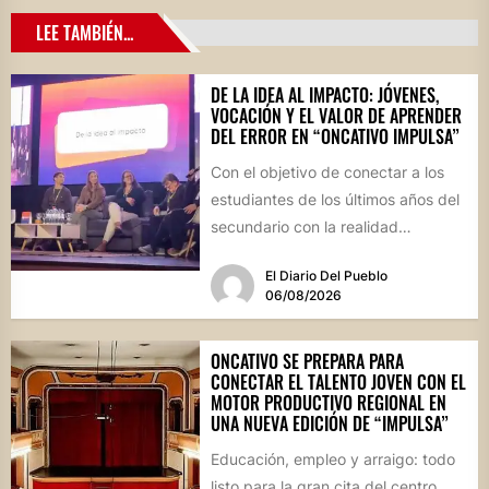
LEE TAMBIÉN...
DE LA IDEA AL IMPACTO: JÓVENES,
VOCACIÓN Y EL VALOR DE APRENDER
DEL ERROR EN “ONCATIVO IMPULSA”
Con el objetivo de conectar a los
estudiantes de los últimos años del
secundario con la realidad
socioproductiva de la...
El Diario Del Pueblo
06/08/2026
ONCATIVO SE PREPARA PARA
CONECTAR EL TALENTO JOVEN CON EL
MOTOR PRODUCTIVO REGIONAL EN
UNA NUEVA EDICIÓN DE “IMPULSA”
Educación, empleo y arraigo: todo
listo para la gran cita del centro