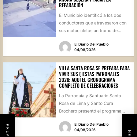
REPARACIÓN
El Municipio identificó a los dos
conductores que atravesaron con
sus motocicletas un tramo de
hormigón recién colocado sobre
El Diario Del Pueblo
calle...
04/08/2026
VILLA SANTA ROSA SE PREPARA PARA
VIVIR SUS FIESTAS PATRONALES
2026: AQUÍ EL CRONOGRAMA
COMPLETO DE CELEBRACIONES
La Parroquia y Santuario Santa
Rosa de Lima y Santo Cura
Brochero presentó el programa
oficial de las Fiestas Patronales...
El Diario Del Pueblo
04/08/2026