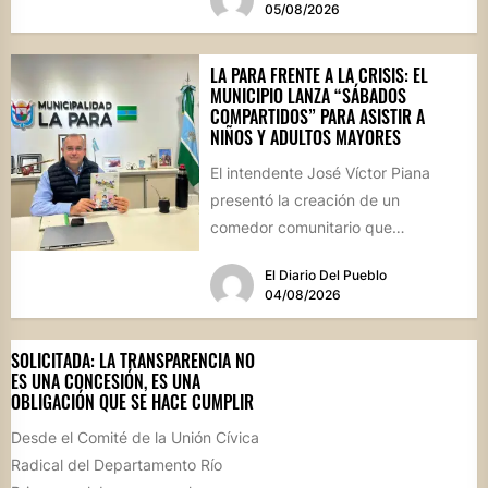
05/08/2026
LA PARA FRENTE A LA CRISIS: EL
MUNICIPIO LANZA “SÁBADOS
COMPARTIDOS” PARA ASISTIR A
NIÑOS Y ADULTOS MAYORES
El intendente José Víctor Piana
presentó la creación de un
comedor comunitario que
funcionará todos los sábados en el
El Diario Del Pueblo
Salón...
04/08/2026
SOLICITADA: LA TRANSPARENCIA NO
ES UNA CONCESIÓN, ES UNA
OBLIGACIÓN QUE SE HACE CUMPLIR
Desde el Comité de la Unión Cívica
Radical del Departamento Río