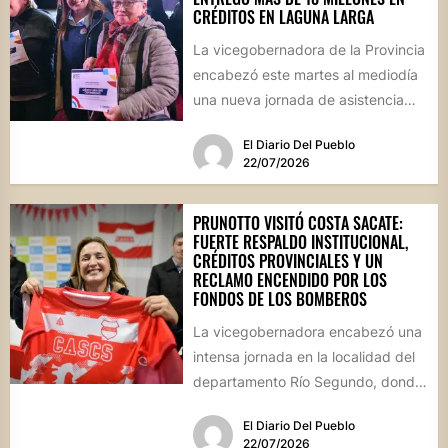
CRÉDITOS EN LAGUNA LARGA
La vicegobernadora de la Provincia
encabezó este martes al mediodía
una nueva jornada de asistencia
financiera en el interior cordobés....
El Diario Del Pueblo
22/07/2026
PRUNOTTO VISITÓ COSTA SACATE:
FUERTE RESPALDO INSTITUCIONAL,
CRÉDITOS PROVINCIALES Y UN
RECLAMO ENCENDIDO POR LOS
FONDOS DE LOS BOMBEROS
La vicegobernadora encabezó una
intensa jornada en la localidad del
departamento Río Segundo, donde
entregó asistencia financiera del
El Diario Del Pueblo
Banco de...
22/07/2026