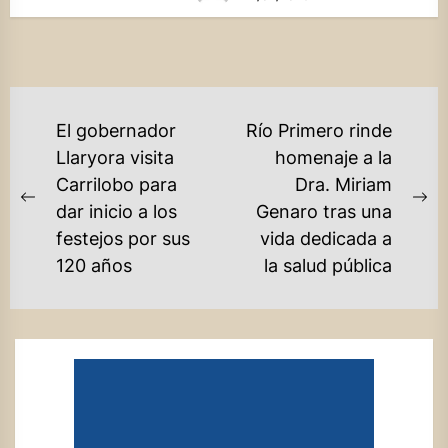
NAVEGACIÓN
El gobernador
Río Primero rinde
DE
Llaryora visita
homenaje a la
Carrilobo para
Dra. Miriam
ENTRADAS
Previous
Ne
dar inicio a los
Genaro tras una
post:
po
festejos por sus
vida dedicada a
120 años
la salud pública