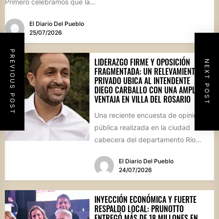
Primero celebramos que la
Comisión Comunal de Esquina
El Diario Del Pueblo
haya...
25/07/2026
PREVIOUS POST
LIDERAZGO FIRME Y OPOSICIÓN
NEXT POST
FRAGMENTADA: UN RELEVAMIENTO
PRIVADO UBICA AL INTENDENTE
DIEGO CARBALLO CON UNA AMPLIA
VENTAJA EN VILLA DEL ROSARIO
Una reciente encuesta de opinión
pública realizada en la ciudad
cabecera del departamento Río
Segundo revela que el actual
El Diario Del Pueblo
mandatario...
24/07/2026
INYECCIÓN ECONÓMICA Y FUERTE
RESPALDO LOCAL: PRUNOTTO
ENTREGÓ MÁS DE 18 MILLONES EN