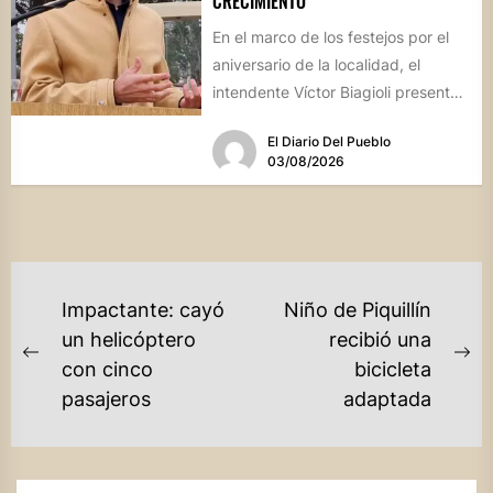
CRECIMIENTO
En el marco de los festejos por el
aniversario de la localidad, el
intendente Víctor Biagioli presentó
una batería de...
El Diario Del Pueblo
03/08/2026
NAVEGACIÓN
Impactante: cayó
Niño de Piquillín
DE
un helicóptero
recibió una
Previous
Ne
con cinco
bicicleta
ENTRADAS
post:
po
pasajeros
adaptada