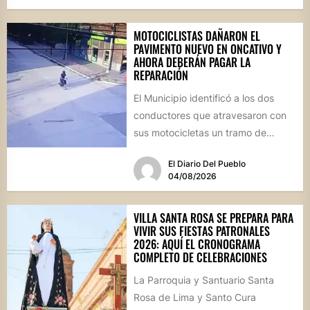
MOTOCICLISTAS DAÑARON EL
PAVIMENTO NUEVO EN ONCATIVO Y
AHORA DEBERÁN PAGAR LA
REPARACIÓN
El Municipio identificó a los dos
conductores que atravesaron con
sus motocicletas un tramo de
hormigón recién colocado sobre
El Diario Del Pueblo
calle...
04/08/2026
VILLA SANTA ROSA SE PREPARA PARA
VIVIR SUS FIESTAS PATRONALES
2026: AQUÍ EL CRONOGRAMA
COMPLETO DE CELEBRACIONES
La Parroquia y Santuario Santa
Rosa de Lima y Santo Cura