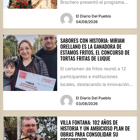
Brochero presentó el programa
oficial de las Fiestas Patronales...
El Diario Del Pueblo
04/08/2026
SABORES CON HISTORIA: MIRIAM
ORELLANO ES LA GANADORA DE
ESTAMOS FRITOS, EL CONCURSO DE
TORTAS FRITAS DE LUQUE
El certamen de fritos reunió a 12
participantes e instituciones
locales, destacando la innovación
culinaria y el profundo arraigo de...
El Diario Del Pueblo
03/08/2026
VILLA FONTANA: 102 AÑOS DE
HISTORIA Y UN AMBICIOSO PLAN DE
OBRAS PARA CONSOLIDAR SU