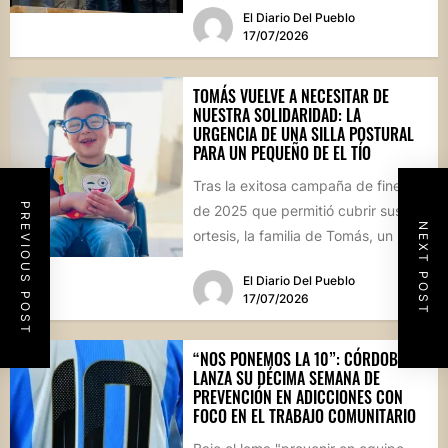
El Diario Del Pueblo
de...
17/07/2026
TOMÁS VUELVE A NECESITAR DE
NUESTRA SOLIDARIDAD: LA
URGENCIA DE UNA SILLA POSTURAL
PARA UN PEQUEÑO DE EL TÍO
Tras la exitosa campaña de fines
PREVIOUS POST
de 2025 que permitió cubrir sus
NEXT POST
ortesis, la familia de Tomás, un niño
de...
El Diario Del Pueblo
17/07/2026
“NOS PONEMOS LA 10”: CÓRDOBA
LANZA SU DÉCIMA SEMANA DE
PREVENCIÓN EN ADICCIONES CON
FOCO EN EL TRABAJO COMUNITARIO