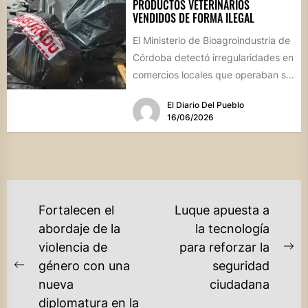
PRODUCTOS VETERINARIOS
VENDIDOS DE FORMA ILEGAL
El Ministerio de Bioagroindustria de
Córdoba detectó irregularidades en
comercios locales que operaban sin
habilitación ni dirección técnica,
El Diario Del Pueblo
poniendo en...
16/06/2026
NAVEGACIÓN
Fortalecen el
Luque apuesta a
DE
abordaje de la
la tecnología
violencia de
para reforzar la
ENTRADAS
Ne
género con una
seguridad
Previous
po
nueva
ciudadana
post:
diplomatura en la