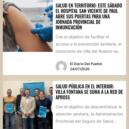
SALUD EN TERRITORIO: ESTE SÁBADO
EL HOSPITAL SAN VICENTE DE PAUL
ABRE SUS PUERTAS PARA UNA
JORNADA PROVINCIAL DE
INMUNIZACIÓN
Con el objetivo de facilitar el
acceso a la prevención sanitaria, el
nosocomio de Villa del Rosario se
sumará este...
El Diario Del Pueblo
24/07/2026
SALUD PÚBLICA EN EL INTERIOR:
VILLA FONTANA SE SUMA A LA RED DE
APROSS
Con el objetivo de descentralizar la
atención sanitaria, la Administración
Provincial del Seguro de Salud
formalizó convenios con centros