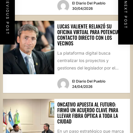
PREVIOUS POST
NEXT POST
El Diario Del Pueblo
personal...
30/04/2026
LUCAS VALIENTE RELANZÓ SU
OFICINA VIRTUAL PARA POTENCIAR EL
CONTACTO DIRECTO CON LOS
VECINOS
La plataforma digital busca
centralizar los proyectos y
gestiones del legislador por el
departamento Río Segundo,
El Diario Del Pueblo
permitiendo un seguimiento en...
24/04/2026
ONCATIVO APUESTA AL FUTURO:
FIRMÓ UN ACUERDO CLAVE PARA
LLEVAR FIBRA ÓPTICA A TODA LA
CIUDAD
En un paso estratégico que marca