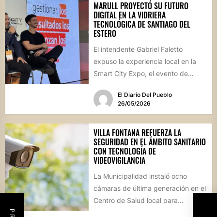
MARULL PROYECTÓ SU FUTURO
DIGITAL EN LA VIDRIERA
TECNOLÓGICA DE SANTIAGO DEL
ESTERO
El intendente Gabriel Faletto
expuso la experiencia local en la
Smart City Expo, el evento de
innovación urbana más
El Diario Del Pueblo
importante...
26/05/2026
VILLA FONTANA REFUERZA LA
SEGURIDAD EN EL ÁMBITO SANITARIO
CON TECNOLOGÍA DE
VIDEOVIGILANCIA
La Municipalidad instaló ocho
cámaras de última generación en el
Centro de Salud local para
garantizar la protección del