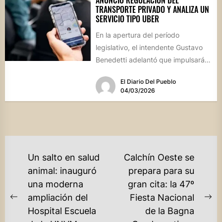
TRANSPORTE PRIVADO Y ANALIZA UN
SERVICIO TIPO UBER
En la apertura del período
legislativo, el intendente Gustavo
Benedetti adelantó que impulsarán
una ordenanza para modernizar el
El Diario Del Pueblo
sistema de...
04/03/2026
NAVEGACIÓN
Un salto en salud
Calchín Oeste se
DE
animal: inauguró
prepara para su
una moderna
gran cita: la 47º
ENTRADAS
ampliación del
Fiesta Nacional
Previous
Ne
Hospital Escuela
de la Bagna
post:
po