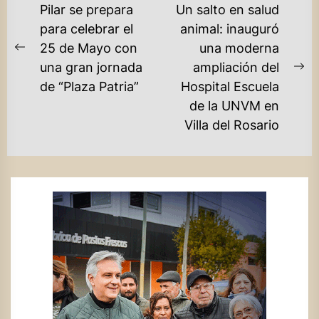
NAVEGACIÓN
Pilar se prepara
Un salto en salud
DE
para celebrar el
animal: inauguró
25 de Mayo con
una moderna
ENTRADAS
Previous
una gran jornada
ampliación del
post:
Ne
de “Plaza Patria”
Hospital Escuela
po
de la UNVM en
Villa del Rosario