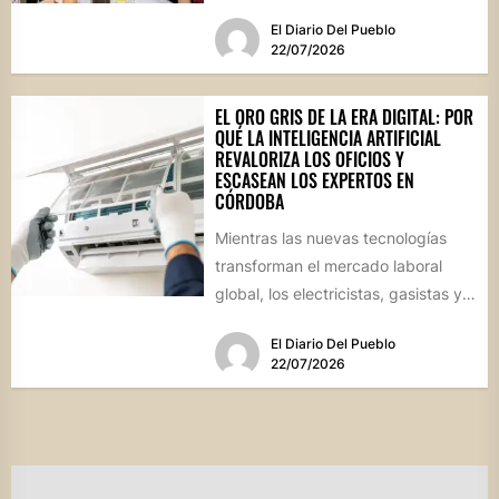
busca perfeccionar técnicas
El Diario Del Pueblo
culinarias...
22/07/2026
EL ORO GRIS DE LA ERA DIGITAL: POR
QUÉ LA INTELIGENCIA ARTIFICIAL
REVALORIZA LOS OFICIOS Y
ESCASEAN LOS EXPERTOS EN
CÓRDOBA
Mientras las nuevas tecnologías
transforman el mercado laboral
global, los electricistas, gasistas y
técnicos especializados cotizan en
El Diario Del Pueblo
alza debido a...
22/07/2026