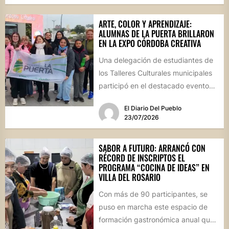
ARTE, COLOR Y APRENDIZAJE:
ALUMNAS DE LA PUERTA BRILLARON
EN LA EXPO CÓRDOBA CREATIVA
Una delegación de estudiantes de
los Talleres Culturales municipales
participó en el destacado evento
provincial celebrado en la capital
El Diario Del Pueblo
cordobesa,...
23/07/2026
SABOR A FUTURO: ARRANCÓ CON
RÉCORD DE INSCRIPTOS EL
PROGRAMA “COCINA DE IDEAS” EN
VILLA DEL ROSARIO
Con más de 90 participantes, se
puso en marcha este espacio de
formación gastronómica anual que