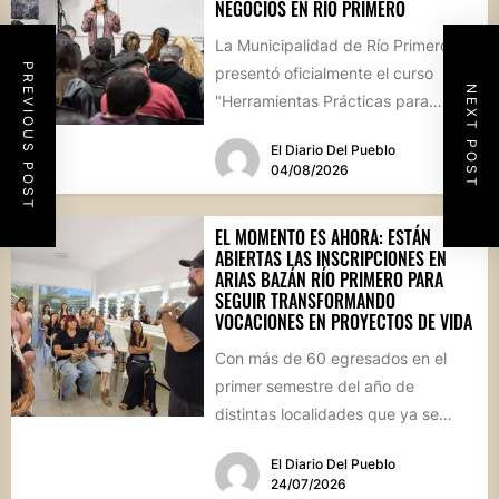
NEGOCIOS EN RÍO PRIMERO
La Municipalidad de Río Primero
PREVIOUS POST
presentó oficialmente el curso
NEXT POST
"Herramientas Prácticas para
Escalar tu Negocio", una propuesta
El Diario Del Pueblo
destinada a emprendedores,...
04/08/2026
EL MOMENTO ES AHORA: ESTÁN
ABIERTAS LAS INSCRIPCIONES EN
ARIAS BAZÁN RÍO PRIMERO PARA
SEGUIR TRANSFORMANDO
VOCACIONES EN PROYECTOS DE VIDA
Con más de 60 egresados en el
primer semestre del año de
distintas localidades que ya se
convirtieron en sus...
El Diario Del Pueblo
24/07/2026