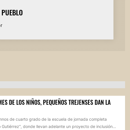
L PUEBLO
or
MES DE LOS NIÑOS, PEQUEÑOS TREJENSES DAN LA
mnos de cuarto grado de la escuela de jornada completa
 Gutiérrez", donde llevan adelante un proyecto de inclusión...