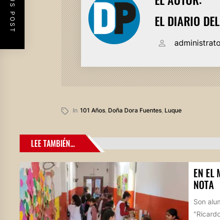
PREVIOUS POST
EL DIARIO DE
administrat
In
101 Años
,
Doña Dora Fuentes
,
Luque
LEE TAMBIÉN...
EN EL 
NOTA
Son alu
"Ricardo