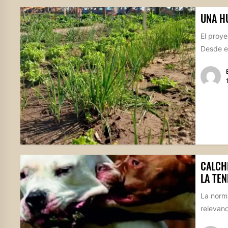
UNA H
El proye
Desde el
CALCH
LA TE
La norm
relevanc