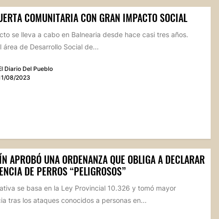
UERTA COMUNITARIA CON GRAN IMPACTO SOCIAL
cto se lleva a cabo en Balnearia desde hace casi tres años.
 área de Desarrollo Social de...
El Diario Del Pueblo
11/08/2023
ÍN APROBÓ UNA ORDENANZA QUE OBLIGA A DECLARAR
NENCIA DE PERROS “PELIGROSOS”
ativa se basa en la Ley Provincial 10.326 y tomó mayor
ia tras los ataques conocidos a personas en...