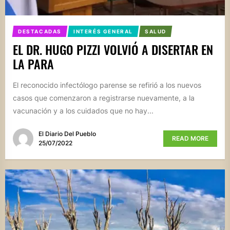
DESTACADAS
INTERÉS GENERAL
SALUD
EL DR. HUGO PIZZI VOLVIÓ A DISERTAR EN
LA PARA
El reconocido infectólogo parense se refirió a los nuevos
casos que comenzaron a registrarse nuevamente, a la
vacunación y a los cuidados que no hay...
El Diario Del Pueblo
READ MORE
25/07/2022