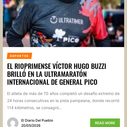
DEPORTES
EL RIOPRIMENSE VÍCTOR HUGO BUZZI
BRILLÓ EN LA ULTRAMARATÓN
INTERNACIONAL DE GENERAL PICO
El atleta de más de 70 años completó un desafío extremo de
24 horas consecutivas en la pista pampeana, donde recorrió
114 kilómetros, se consagró...
El Diario Del Pueblo
READ MORE
20/05/2026