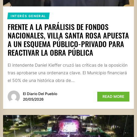
INTERÉS GENERAL
FRENTE A LA PARÁLISIS DE FONDOS
NACIONALES, VILLA SANTA ROSA APUESTA
A UN ESQUEMA PÚBLICO-PRIVADO PARA
REACTIVAR LA OBRA PÚBLICA
El intendente Daniel Kieffer cruzó las críticas de la oposición
tras aprobarse una ordenanza clave. El Municipio financiará
el 50% de una histórica obra de...
El Diario Del Pueblo
READ MORE
20/05/2026