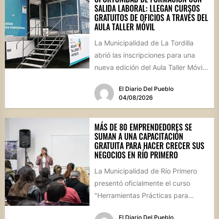
SALIDA LABORAL: LLEGAN CURSOS
GRATUITOS DE OFICIOS A TRAVÉS DEL
AULA TALLER MÓVIL
La Municipalidad de La Tordilla
abrió las inscripciones para una
nueva edición del Aula Taller Móvil
(ATM), que comenzará en...
El Diario Del Pueblo
04/08/2026
MÁS DE 80 EMPRENDEDORES SE
SUMAN A UNA CAPACITACIÓN
GRATUITA PARA HACER CRECER SUS
NEGOCIOS EN RÍO PRIMERO
La Municipalidad de Río Primero
presentó oficialmente el curso
"Herramientas Prácticas para
Escalar tu Negocio", una propuesta
El Diario Del Pueblo