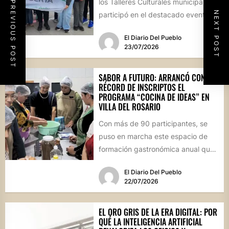
los Talleres Culturales municipales
PREVIOUS POST
NEXT POST
participó en el destacado evento
provincial celebrado en la capital
El Diario Del Pueblo
cordobesa,...
23/07/2026
SABOR A FUTURO: ARRANCÓ CON
RÉCORD DE INSCRIPTOS EL
PROGRAMA “COCINA DE IDEAS” EN
VILLA DEL ROSARIO
Con más de 90 participantes, se
puso en marcha este espacio de
formación gastronómica anual que
busca perfeccionar técnicas
El Diario Del Pueblo
culinarias...
22/07/2026
EL ORO GRIS DE LA ERA DIGITAL: POR
QUÉ LA INTELIGENCIA ARTIFICIAL