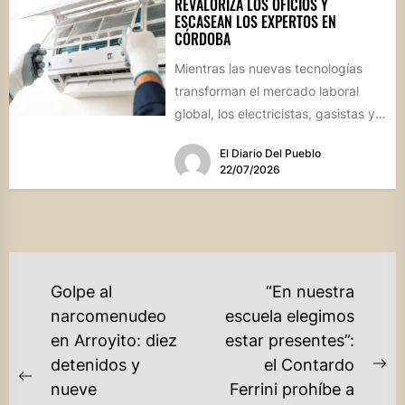
REVALORIZA LOS OFICIOS Y
ESCASEAN LOS EXPERTOS EN
CÓRDOBA
Mientras las nuevas tecnologías
transforman el mercado laboral
global, los electricistas, gasistas y
técnicos especializados cotizan en
El Diario Del Pueblo
alza debido a...
22/07/2026
NAVEGACIÓN
Golpe al
“En nuestra
DE
narcomenudeo
escuela elegimos
en Arroyito: diez
estar presentes”:
ENTRADAS
detenidos y
el Contardo
Ne
Previous
nueve
Ferrini prohíbe a
po