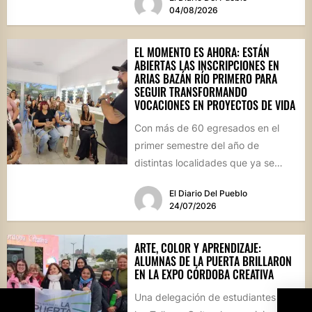
destinada a emprendedores,...
04/08/2026
EL MOMENTO ES AHORA: ESTÁN
ABIERTAS LAS INSCRIPCIONES EN
ARIAS BAZÁN RÍO PRIMERO PARA
SEGUIR TRANSFORMANDO
VOCACIONES EN PROYECTOS DE VIDA
Con más de 60 egresados en el
primer semestre del año de
distintas localidades que ya se
convirtieron en sus...
El Diario Del Pueblo
24/07/2026
ARTE, COLOR Y APRENDIZAJE:
ALUMNAS DE LA PUERTA BRILLARON
EN LA EXPO CÓRDOBA CREATIVA
Una delegación de estudiantes de