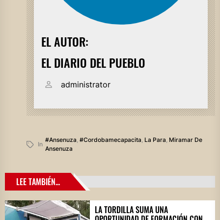
EL AUTOR:
EL DIARIO DEL PUEBLO
administrator
#ansenuza
,
#cordobamecapacita
,
La Para
,
Miramar De
In
Ansenuza
LEE TAMBIÉN...
LA TORDILLA SUMA UNA
OPORTUNIDAD DE FORMACIÓN CON